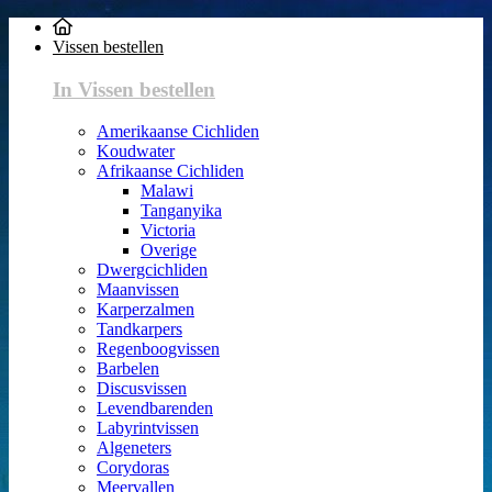
Vissen bestellen
In Vissen bestellen
Amerikaanse Cichliden
Koudwater
Afrikaanse Cichliden
Malawi
Tanganyika
Victoria
Overige
Dwergcichliden
Maanvissen
Karperzalmen
Tandkarpers
Regenboogvissen
Barbelen
Discusvissen
Levendbarenden
Labyrintvissen
Algeneters
Corydoras
Meervallen