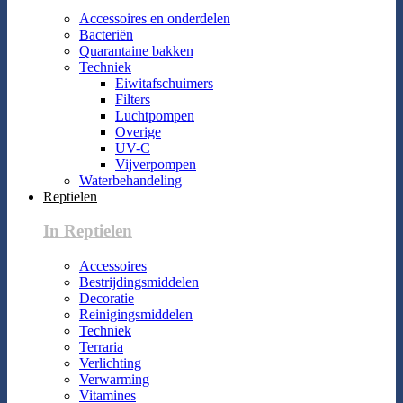
Accessoires en onderdelen
Bacteriën
Quarantaine bakken
Techniek
Eiwitafschuimers
Filters
Luchtpompen
Overige
UV-C
Vijverpompen
Waterbehandeling
Reptielen
In Reptielen
Accessoires
Bestrijdingsmiddelen
Decoratie
Reinigingsmiddelen
Techniek
Terraria
Verlichting
Verwarming
Vitamines