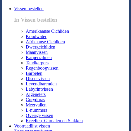
Vissen bestellen
In Vissen bestellen
Amerikaanse Cichliden
Koudwater
Afrikaanse Cichliden
Dwergcichliden
Maanvissen
Karperzalmen
Tandkarpers
Regenboogvissen
Barbelen
Discusvissen
Levendbarenden
Labyrintvissen
Algeneters
Corydoras
Meervallen
L-nummers
Overige vissen
Kreeften, Garnalen en Slakken
Voorraadlijst vissen