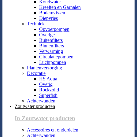
Koudwater
Kreeften en Garnalen
Bodemvissen
Diepvries
Techniek
Opvoerpompen
Overige
Buitenfilters
Binnenfilters
Verwarming
Circulatiepompen
Luchtpompen
Plantenverzorging
Decoratie
HS Aqua
Overig
Rockzolid
Superfish
Achterwanden
Zoutwater producten
In Zoutwater producten
Accessoires en onderdelen
Achterwanden