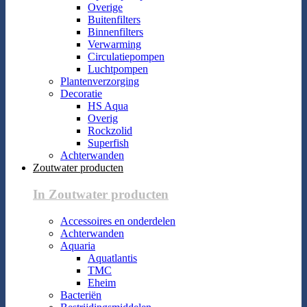
Overige
Buitenfilters
Binnenfilters
Verwarming
Circulatiepompen
Luchtpompen
Plantenverzorging
Decoratie
HS Aqua
Overig
Rockzolid
Superfish
Achterwanden
Zoutwater producten
In Zoutwater producten
Accessoires en onderdelen
Achterwanden
Aquaria
Aquatlantis
TMC
Eheim
Bacteriën