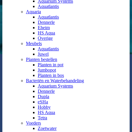
Aquarium Systems
Aquatlantis
Aquaria
Aquatlantis
Dennerle
Eheim
HS Aqua
Overige
Meubels
Aquatlantis
Juwel
Planten bestellen
Planten in pot
Jumbopot
Planten in bos
Bacteriën en Waterbehandeling
Aquarium Systems
Dennerle
Dupla
eSHa
Hobby
HS Aqua
Tetra
Voeders
Zoetwater