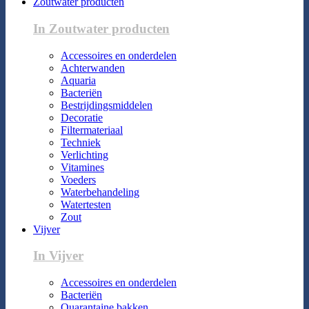
Zoutwater producten
In Zoutwater producten
Accessoires en onderdelen
Achterwanden
Aquaria
Bacteriën
Bestrijdingsmiddelen
Decoratie
Filtermateriaal
Techniek
Verlichting
Vitamines
Voeders
Waterbehandeling
Watertesten
Zout
Vijver
In Vijver
Accessoires en onderdelen
Bacteriën
Quarantaine bakken