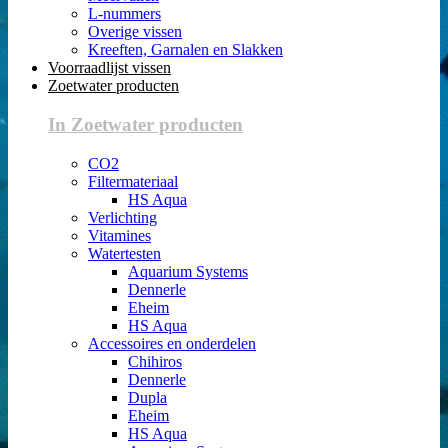
L-nummers
Overige vissen
Kreeften, Garnalen en Slakken
Voorraadlijst vissen
Zoetwater producten
In Zoetwater producten
CO2
Filtermateriaal
HS Aqua
Verlichting
Vitamines
Watertesten
Aquarium Systems
Dennerle
Eheim
HS Aqua
Accessoires en onderdelen
Chihiros
Dennerle
Dupla
Eheim
HS Aqua