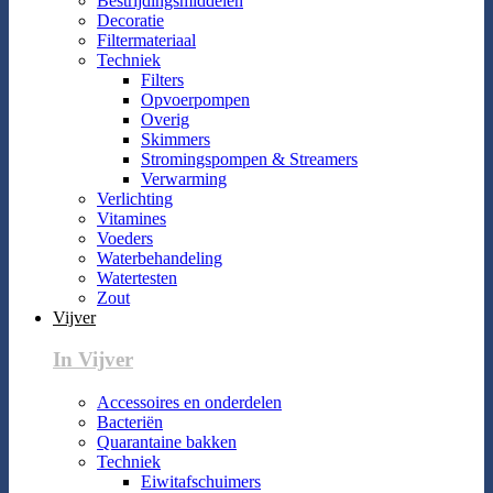
Bestrijdingsmiddelen
Decoratie
Filtermateriaal
Techniek
Filters
Opvoerpompen
Overig
Skimmers
Stromingspompen & Streamers
Verwarming
Verlichting
Vitamines
Voeders
Waterbehandeling
Watertesten
Zout
Vijver
In Vijver
Accessoires en onderdelen
Bacteriën
Quarantaine bakken
Techniek
Eiwitafschuimers