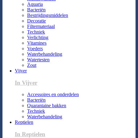
Aquaria
Bacteriën
Bestrijdingsmiddelen
Decoratie
Filtermateriaal
Techniek
Verlichting
Vitamines
Voeders
Waterbehandeling
Watertesten
Zout
Vijver
In Vijver
Accessoires en onderdelen
Bacteriën
Quarantaine bakken
Techniek
Waterbehandeling
Reptielen
In Reptielen