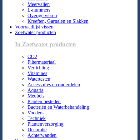
Meervallen
L-nummers
Overige vissen
Kreeften, Garnalen en Slakken
Voorraadlijst vissen
Zoetwater producten
In Zoetwater producten
CO2
Filtermateriaal
Verlichting
Vitamines
Watertesten
Accessoires en onderdelen
Aquaria
Meubels
Planten bestellen
Bacteriën en Waterbehandeling
Voeders
Techniek
Plantenverzorging
Decoratie
Achterwanden