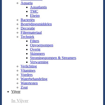
Aquaria
Aquatlantis
TMC
Eheim
Bacteriën
Bestrijdingsmiddelen
Decoratie
Filtermateriaal
Techniek
Filters
Opvoerpompen
Overig
Skimmers
Stromingspompen & Streamers
Verwarming
Verlichting
Vitamines
Voeders
Waterbehandeling
Watertesten
Zout
Vijver
In Vijver