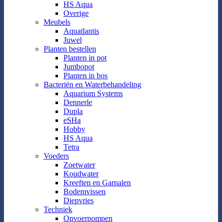
HS Aqua
Overige
Meubels
Aquatlantis
Juwel
Planten bestellen
Planten in pot
Jumbopot
Planten in bos
Bacteriën en Waterbehandeling
Aquarium Systems
Dennerle
Dupla
eSHa
Hobby
HS Aqua
Tetra
Voeders
Zoetwater
Koudwater
Kreeften en Garnalen
Bodemvissen
Diepvries
Techniek
Opvoerpompen