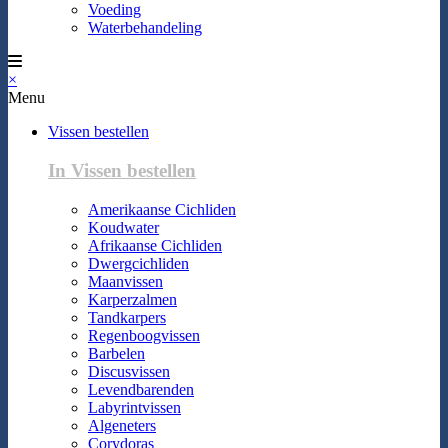
Voeding
Waterbehandeling
×
Menu
Vissen bestellen
In Vissen bestellen
Amerikaanse Cichliden
Koudwater
Afrikaanse Cichliden
Dwergcichliden
Maanvissen
Karperzalmen
Tandkarpers
Regenboogvissen
Barbelen
Discusvissen
Levendbarenden
Labyrintvissen
Algeneters
Corydoras