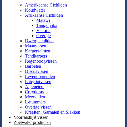
Amerikaanse Cichliden
Koudwater
Afrikaanse Cichliden
Malawi
Tanganyika
Victoria
Overige
Dwergcichliden
Maanvissen
Karperzalmen
Tandkarpers
Regenboogvissen
Barbelen
Discusvissen
Levendbarenden
Labyrintvissen
Algeneters
Corydoras
Meervallen
L-nummers
Overige vissen
Kreeften, Garnalen en Slakken
Voorraadlijst vissen
Zoetwater producten