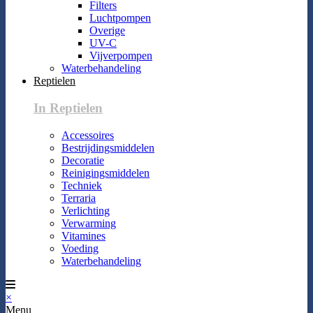
Filters
Luchtpompen
Overige
UV-C
Vijverpompen
Waterbehandeling
Reptielen
In Reptielen
Accessoires
Bestrijdingsmiddelen
Decoratie
Reinigingsmiddelen
Techniek
Terraria
Verlichting
Verwarming
Vitamines
Voeding
Waterbehandeling
×
Menu