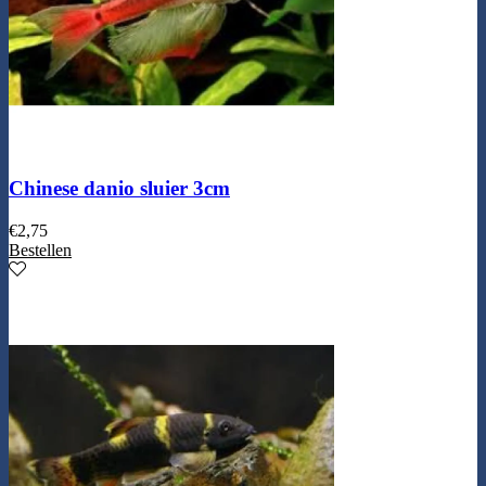
Chinese danio sluier 3cm
€
2,75
Bestellen