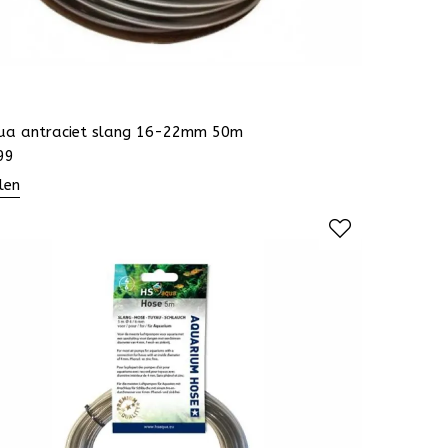
ua antraciet slang 16-22mm 50m
99
len