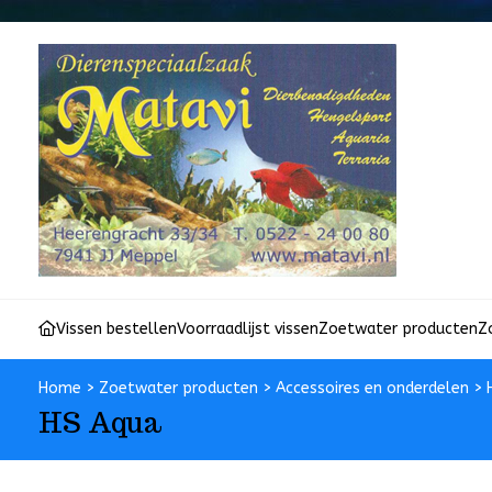
Vissen bestellen
Voorraadlijst vissen
Zoetwater producten
Z
Home
>
Zoetwater producten
>
Accessoires en onderdelen
>
HS Aqua