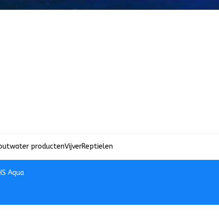
outwater producten
Vijver
Reptielen
HS Aqua