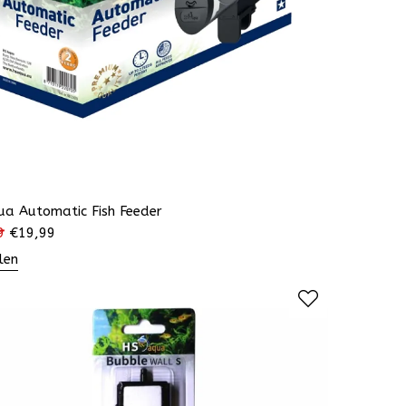
ua Automatic Fish Feeder
9
€
19,99
len