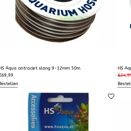
HS Aqua antraciet slang 9-12mm 50m
HS Aq
€
69,99
€
24,9
Bestellen
Bestel