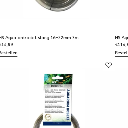
HS Aqua antraciet slang 16-22mm 3m
HS Aq
€
14,99
€
114,
Bestellen
Bestel