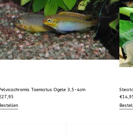
Pelvicachromis Taeniatus Ogele 3,5-4cm
Steat
€
27,95
€
14,9
Bestellen
Bestel