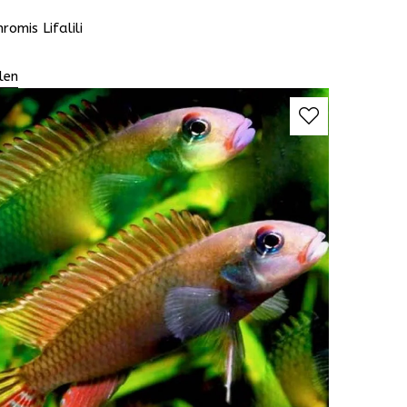
romis Lifalili
len