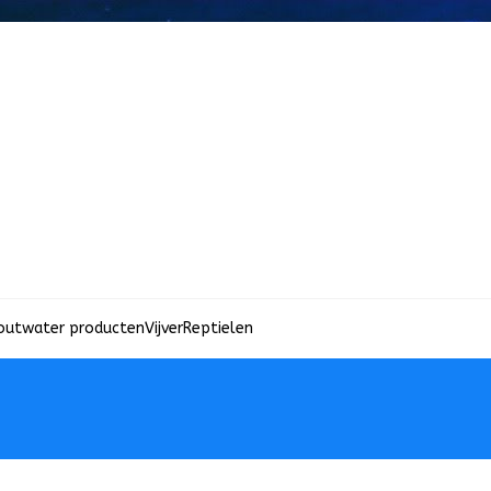
outwater producten
Vijver
Reptielen