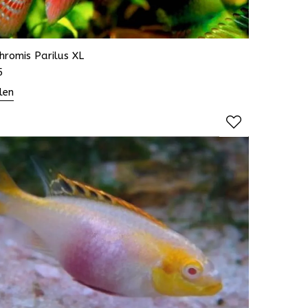
hromis Parilus XL
5
len