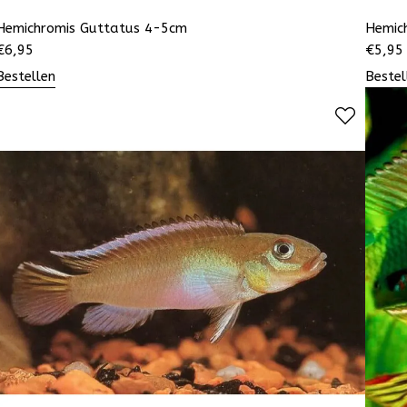
Hemichromis Guttatus 4-5cm
Hemich
€
6,95
€
5,95
Bestellen
Bestel