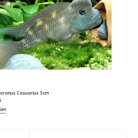
ocranus Casuarius 5cm
5
len