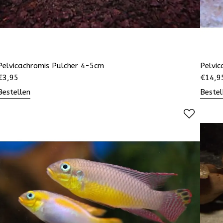
Pelvicachromis Pulcher 4-5cm
Pelvic
€
3,95
€
14,9
Bestellen
Bestel