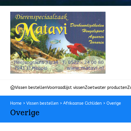
Vissen bestellen
Voorraadlijst vissen
Zoetwater producten
Z
Home
>
Vissen bestellen
>
Afrikaanse Cichliden
>
Overige
Overige