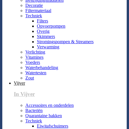
Bestrijdingsmiddelen
Decoratie
Filtermateriaal
Techniek
Filters
Opvoerpompen
Overig
Skimmers
Stromingspompen & Streamers
Verwarming
Verlichting
Vitamines
Voeders
Waterbehandeling
Watertesten
Zout
Vijver
In Vijver
Accessoires en onderdelen
Bacteriën
Quarantaine bakken
Techniek
Eiwitafschuimers