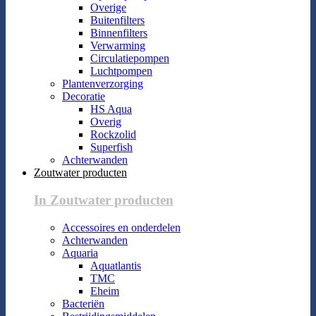
Overige
Buitenfilters
Binnenfilters
Verwarming
Circulatiepompen
Luchtpompen
Plantenverzorging
Decoratie
HS Aqua
Overig
Rockzolid
Superfish
Achterwanden
Zoutwater producten
In Zoutwater producten
Accessoires en onderdelen
Achterwanden
Aquaria
Aquatlantis
TMC
Eheim
Bacteriën