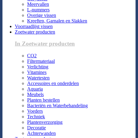
Meervallen
L-nummers
Overige vissen
Kreeften, Garnalen en Slakken
Voorraadlijst vissen
Zoetwater producten
In Zoetwater producten
CO2
Filtermateriaal
Verlichting
Vitamines
Watertesten
Accessoires en onderdelen
Aquaria
Meubels
Planten bestellen
Bacteriën en Waterbehandeling
Voeders
Techniek
Plantenverzorging
Decoratie
Achterwanden