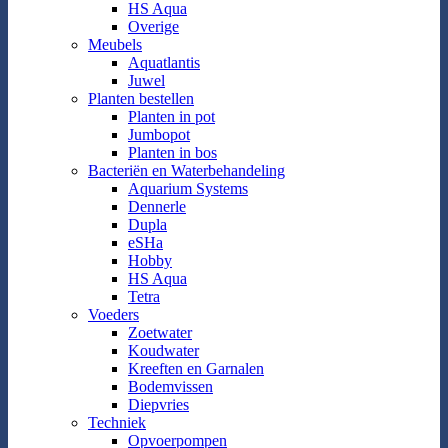
HS Aqua
Overige
Meubels
Aquatlantis
Juwel
Planten bestellen
Planten in pot
Jumbopot
Planten in bos
Bacteriën en Waterbehandeling
Aquarium Systems
Dennerle
Dupla
eSHa
Hobby
HS Aqua
Tetra
Voeders
Zoetwater
Koudwater
Kreeften en Garnalen
Bodemvissen
Diepvries
Techniek
Opvoerpompen