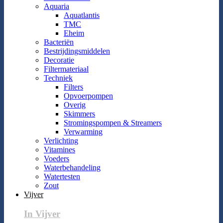
Aquaria
Aquatlantis
TMC
Eheim
Bacteriën
Bestrijdingsmiddelen
Decoratie
Filtermateriaal
Techniek
Filters
Opvoerpompen
Overig
Skimmers
Stromingspompen & Streamers
Verwarming
Verlichting
Vitamines
Voeders
Waterbehandeling
Watertesten
Zout
Vijver
In Vijver