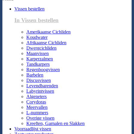
Vissen bestellen
In Vissen bestellen
Amerikaanse Cichliden
Koudwater
Afrikaanse Cichliden
Dwergcichliden
Maanvissen
Karperzalmen
Tandkarpers
Regenboogvissen
Barbelen
Discusvissen
Levendbarenden
Labyrintvissen
Algeneters
Corydoras
Meervallen
L-nummers
Overige vissen
Kreeften, Garnalen en Slakken
Voorraadlijst vissen