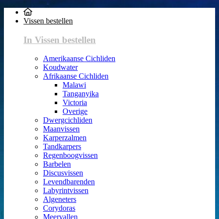
Vissen bestellen
In Vissen bestellen
Amerikaanse Cichliden
Koudwater
Afrikaanse Cichliden
Malawi
Tanganyika
Victoria
Overige
Dwergcichliden
Maanvissen
Karperzalmen
Tandkarpers
Regenboogvissen
Barbelen
Discusvissen
Levendbarenden
Labyrintvissen
Algeneters
Corydoras
Meervallen