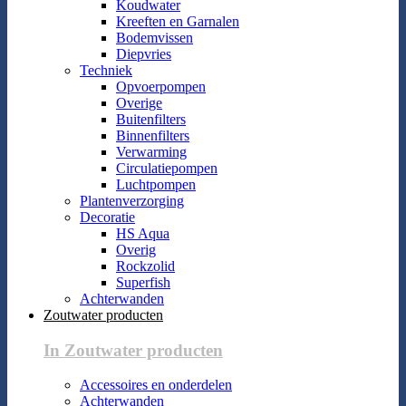
Koudwater
Kreeften en Garnalen
Bodemvissen
Diepvries
Techniek
Opvoerpompen
Overige
Buitenfilters
Binnenfilters
Verwarming
Circulatiepompen
Luchtpompen
Plantenverzorging
Decoratie
HS Aqua
Overig
Rockzolid
Superfish
Achterwanden
Zoutwater producten
In Zoutwater producten
Accessoires en onderdelen
Achterwanden