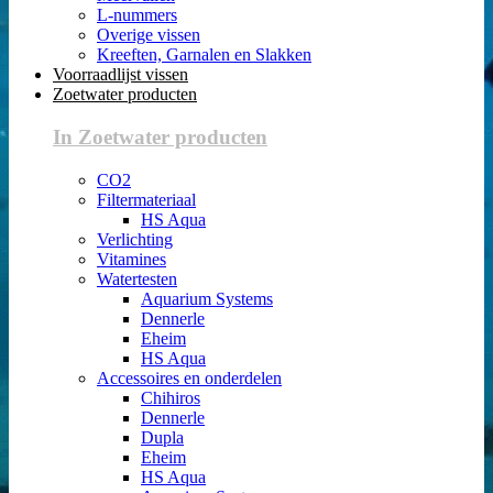
L-nummers
Overige vissen
Kreeften, Garnalen en Slakken
Voorraadlijst vissen
Zoetwater producten
In Zoetwater producten
CO2
Filtermateriaal
HS Aqua
Verlichting
Vitamines
Watertesten
Aquarium Systems
Dennerle
Eheim
HS Aqua
Accessoires en onderdelen
Chihiros
Dennerle
Dupla
Eheim
HS Aqua