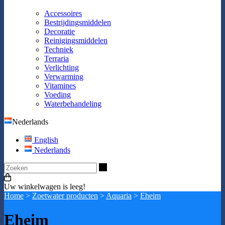
Accessoires
Bestrijdingsmiddelen
Decoratie
Reinigingsmiddelen
Techniek
Terraria
Verlichting
Verwarming
Vitamines
Voeding
Waterbehandeling
Nederlands
English
Nederlands
Zoeken
Uw winkelwagen is leeg!
Home
>
Zoetwater producten
>
Aquaria
>
Eheim
Eheim