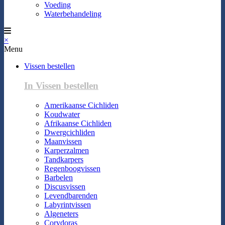
Voeding
Waterbehandeling
×
Menu
Vissen bestellen
In Vissen bestellen
Amerikaanse Cichliden
Koudwater
Afrikaanse Cichliden
Dwergcichliden
Maanvissen
Karperzalmen
Tandkarpers
Regenboogvissen
Barbelen
Discusvissen
Levendbarenden
Labyrintvissen
Algeneters
Corydoras