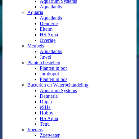
Aquarium Systems
Aquatlantis
Aquaria
Aquatlantis
Dennerle
Eheim
HS Aqua
Overige
Meubels
Aquatlantis
Juwel
Planten bestellen
Planten in pot
Jumbopot
Planten in bos
Bacteriën en Waterbehandeling
Aquarium Systems
Dennerle
Dupla
eSHa
Hobby
HS Aqua
Tetra
Voeders
Zoetwater