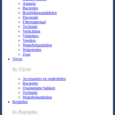
Aquaria
Bacteriën
Bestrijdingsmiddelen
Decoratie
Filtermateriaal
Techniek
Verlichting
Vitamines
Voeders
Waterbehandeling
Watertesten
Zout
Vijver
In Vijver
Accessoires en onderdelen
Bacteriën
Quarantaine bakken
Techniek
Waterbehandeling
Reptielen
In Reptielen