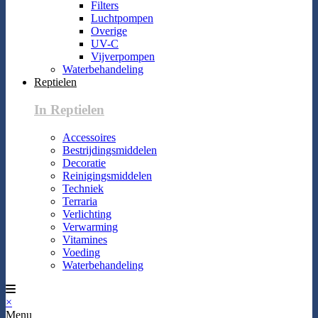
Filters
Luchtpompen
Overige
UV-C
Vijverpompen
Waterbehandeling
Reptielen
In Reptielen
Accessoires
Bestrijdingsmiddelen
Decoratie
Reinigingsmiddelen
Techniek
Terraria
Verlichting
Verwarming
Vitamines
Voeding
Waterbehandeling
×
Menu