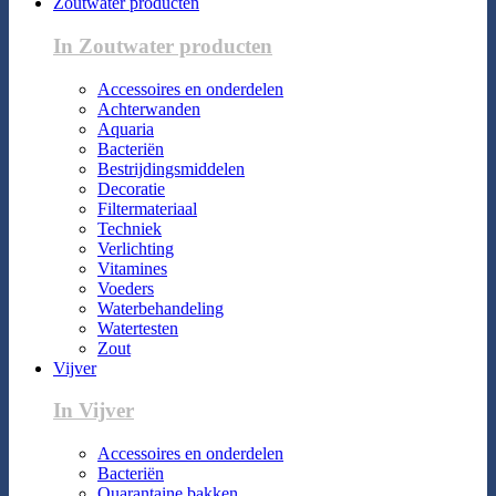
Zoutwater producten
In Zoutwater producten
Accessoires en onderdelen
Achterwanden
Aquaria
Bacteriën
Bestrijdingsmiddelen
Decoratie
Filtermateriaal
Techniek
Verlichting
Vitamines
Voeders
Waterbehandeling
Watertesten
Zout
Vijver
In Vijver
Accessoires en onderdelen
Bacteriën
Quarantaine bakken