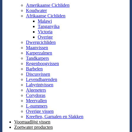
Amerikaanse Cichliden
Koudwater
Afrikaanse Cichliden
Malawi
Tanganyika
Victoria
Overige
Dwergcichliden
Maanvissen
Karperzalmen
Tandkarpers
Regenboogvissen
Barbelen
Discusvissen
Levendbarenden
Labyrintvissen
Algeneters
Corydoras
Meervallen
L-nummers
Overige vissen
Kreeften, Garnalen en Slakken
Voorraadlijst vissen
Zoetwater producten