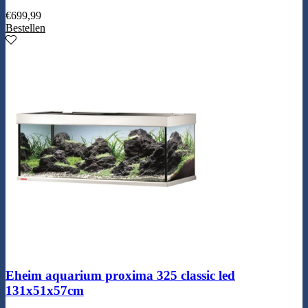
€
699,99
Bestellen
Eheim aquarium proxima 325 classic led
131x51x57cm