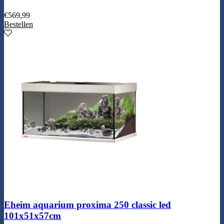
€
569,99
Bestellen
Eheim aquarium proxima 250 classic led
101x51x57cm