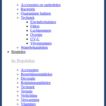
Accessoires en onderdelen
Bacteriën
Quarantaine bakken
Techniek
Eiwitafschuimers
Filters
Luchtpompen
Overige
UV-C
Vijverpompen
Waterbehandeling
Reptielen
In Reptielen
Accessoires
Bestrijdingsmiddelen
Decoratie
Reinigingsmiddelen
Techniek
Terraria
Verlichting
Verwarming
Vitamines