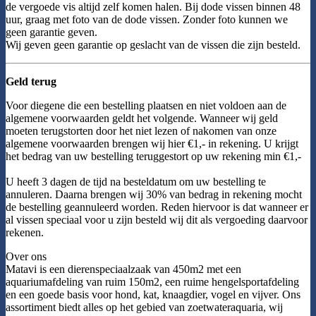
de vergoede vis altijd zelf komen halen. Bij dode vissen binnen 48
uur, graag met foto van de dode vissen. Zonder foto kunnen we
geen garantie geven.
Wij geven geen garantie op geslacht van de vissen die zijn besteld.
Geld terug
Voor diegene die een bestelling plaatsen en niet voldoen aan de
algemene voorwaarden geldt het volgende. Wanneer wij geld
moeten terugstorten door het niet lezen of nakomen van onze
algemene voorwaarden brengen wij hier €1,- in rekening. U krijgt
het bedrag van uw bestelling teruggestort op uw rekening min €1,-
U heeft 3 dagen de tijd na besteldatum om uw bestelling te
annuleren. Daarna brengen wij 30% van bedrag in rekening mocht
de bestelling geannuleerd worden. Reden hiervoor is dat wanneer er
al vissen speciaal voor u zijn besteld wij dit als vergoeding daarvoor
rekenen.
Over ons
Matavi is een dierenspeciaalzaak van 450m2 met een
aquariumafdeling van ruim 150m2, een ruime hengelsportafdeling
en een goede basis voor hond, kat, knaagdier, vogel en vijver. Ons
assortiment biedt alles op het gebied van zoetwateraquaria, wij