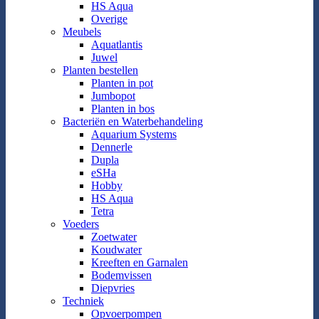
HS Aqua
Overige
Meubels
Aquatlantis
Juwel
Planten bestellen
Planten in pot
Jumbopot
Planten in bos
Bacteriën en Waterbehandeling
Aquarium Systems
Dennerle
Dupla
eSHa
Hobby
HS Aqua
Tetra
Voeders
Zoetwater
Koudwater
Kreeften en Garnalen
Bodemvissen
Diepvries
Techniek
Opvoerpompen