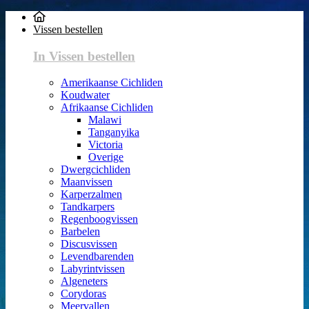
Vissen bestellen
In Vissen bestellen
Amerikaanse Cichliden
Koudwater
Afrikaanse Cichliden
Malawi
Tanganyika
Victoria
Overige
Dwergcichliden
Maanvissen
Karperzalmen
Tandkarpers
Regenboogvissen
Barbelen
Discusvissen
Levendbarenden
Labyrintvissen
Algeneters
Corydoras
Meervallen