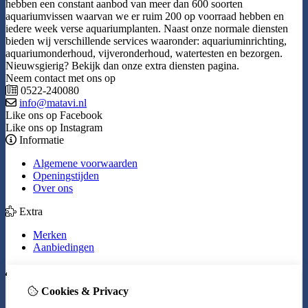
hebben een constant aanbod van meer dan 600 soorten
aquariumvissen waarvan we er ruim 200 op voorraad hebben en
iedere week verse aquariumplanten. Naast onze normale diensten
bieden wij verschillende services waaronder: aquariuminrichting,
aquariumonderhoud, vijveronderhoud, watertesten en bezorgen.
Nieuwsgierig? Bekijk dan onze extra diensten pagina.
Neem contact met ons op
0522-240080
info@matavi.nl
Like ons op Facebook
Like ons op Instagram
Informatie
Algemene voorwaarden
Openingstijden
Over ons
Extra
Merken
Aanbiedingen
Mijn account
Cookies & Privacy
Inloggen
Bestelhistorie