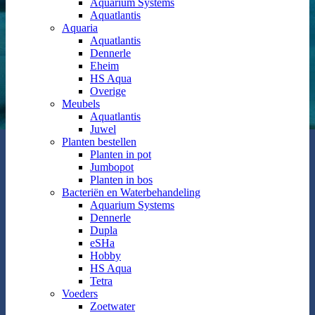
Aquarium Systems
Aquatlantis
Aquaria
Aquatlantis
Dennerle
Eheim
HS Aqua
Overige
Meubels
Aquatlantis
Juwel
Planten bestellen
Planten in pot
Jumbopot
Planten in bos
Bacteriën en Waterbehandeling
Aquarium Systems
Dennerle
Dupla
eSHa
Hobby
HS Aqua
Tetra
Voeders
Zoetwater