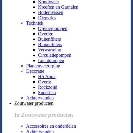
Koudwater
Kreeften en Garnalen
Bodemvissen
Diepvries
Techniek
Opvoerpompen
Overige
Buitenfilters
Binnenfilters
Verwarming
Circulatiepompen
Luchtpompen
Plantenverzorging
Decoratie
HS Aqua
Overig
Rockzolid
Superfish
Achterwanden
Zoutwater producten
In Zoutwater producten
Accessoires en onderdelen
Achterwanden