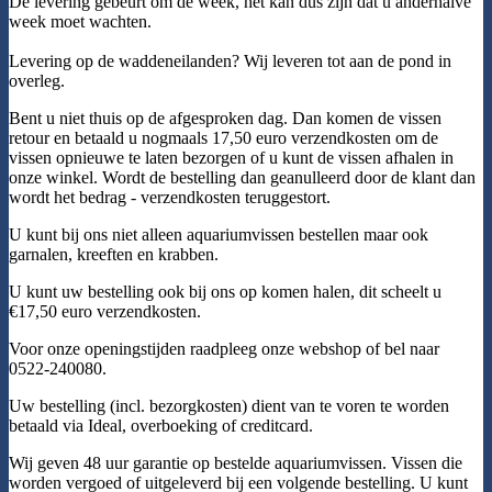
De levering gebeurt om de week, het kan dus zijn dat u anderhalve
week moet wachten.
Levering op de waddeneilanden? Wij leveren tot aan de pond in
overleg.
Bent u niet thuis op de afgesproken dag. Dan komen de vissen
retour en betaald u nogmaals 17,50 euro verzendkosten om de
vissen opnieuwe te laten bezorgen of u kunt de vissen afhalen in
onze winkel. Wordt de bestelling dan geanulleerd door de klant dan
wordt het bedrag - verzendkosten teruggestort.
U kunt bij ons niet alleen aquariumvissen bestellen maar ook
garnalen, kreeften en krabben.
U kunt uw bestelling ook bij ons op komen halen, dit scheelt u
€17,50 euro verzendkosten.
Voor onze openingstijden raadpleeg onze webshop of bel naar
0522-240080.
Uw bestelling (incl. bezorgkosten) dient van te voren te worden
betaald via Ideal, overboeking of creditcard.
Wij geven 48 uur garantie op bestelde aquariumvissen. Vissen die
worden vergoed of uitgeleverd bij een volgende bestelling. U kunt