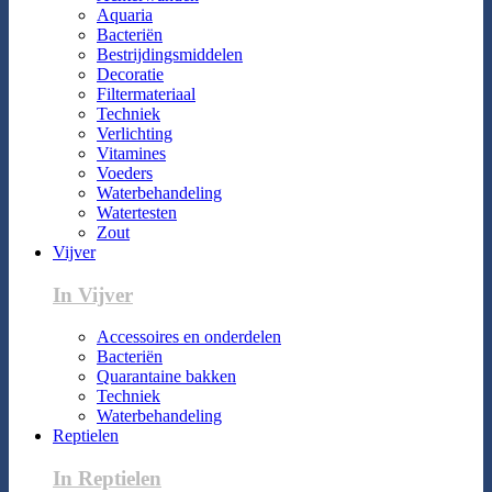
Aquaria
Bacteriën
Bestrijdingsmiddelen
Decoratie
Filtermateriaal
Techniek
Verlichting
Vitamines
Voeders
Waterbehandeling
Watertesten
Zout
Vijver
In Vijver
Accessoires en onderdelen
Bacteriën
Quarantaine bakken
Techniek
Waterbehandeling
Reptielen
In Reptielen