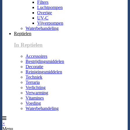
Filters
Luchtpompen
Overige
UV-C
Vijverpompen
Waterbehandeling
Reptielen
In Reptielen
Accessoires
Bestrijdingsmiddelen
Decoratie
Reinigingsmiddelen
Techniek
Terraria
Verlichting
Verwarming
Vitamines
Voeding
Waterbehandeling
×
Menu