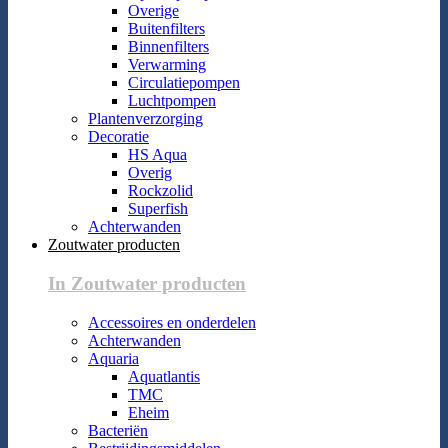
Overige
Buitenfilters
Binnenfilters
Verwarming
Circulatiepompen
Luchtpompen
Plantenverzorging
Decoratie
HS Aqua
Overig
Rockzolid
Superfish
Achterwanden
Zoutwater producten
In Zoutwater producten
Accessoires en onderdelen
Achterwanden
Aquaria
Aquatlantis
TMC
Eheim
Bacteriën