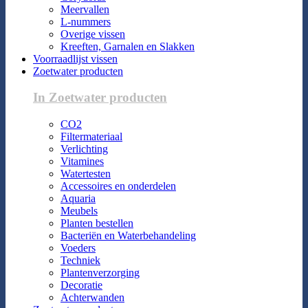
Meervallen
L-nummers
Overige vissen
Kreeften, Garnalen en Slakken
Voorraadlijst vissen
Zoetwater producten
In Zoetwater producten
CO2
Filtermateriaal
Verlichting
Vitamines
Watertesten
Accessoires en onderdelen
Aquaria
Meubels
Planten bestellen
Bacteriën en Waterbehandeling
Voeders
Techniek
Plantenverzorging
Decoratie
Achterwanden