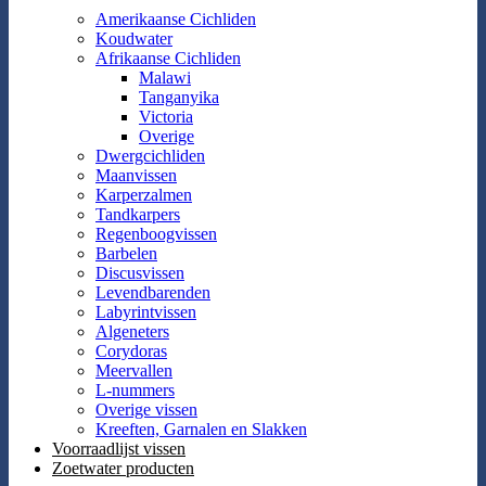
Amerikaanse Cichliden
Koudwater
Afrikaanse Cichliden
Malawi
Tanganyika
Victoria
Overige
Dwergcichliden
Maanvissen
Karperzalmen
Tandkarpers
Regenboogvissen
Barbelen
Discusvissen
Levendbarenden
Labyrintvissen
Algeneters
Corydoras
Meervallen
L-nummers
Overige vissen
Kreeften, Garnalen en Slakken
Voorraadlijst vissen
Zoetwater producten