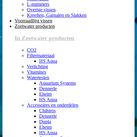
L-nummers
Overige vissen
Kreeften, Garnalen en Slakken
Voorraadlijst vissen
Zoetwater producten
In Zoetwater producten
CO2
Filtermateriaal
HS Aqua
Verlichting
Vitamines
Watertesten
Aquarium Systems
Dennerle
Eheim
HS Aqua
Accessoires en onderdelen
Chihiros
Dennerle
Dupla
Eheim
HS Aqua