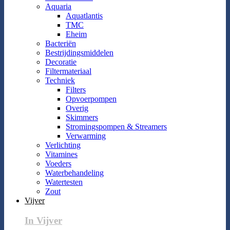
Aquaria
Aquatlantis
TMC
Eheim
Bacteriën
Bestrijdingsmiddelen
Decoratie
Filtermateriaal
Techniek
Filters
Opvoerpompen
Overig
Skimmers
Stromingspompen & Streamers
Verwarming
Verlichting
Vitamines
Voeders
Waterbehandeling
Watertesten
Zout
Vijver
In Vijver