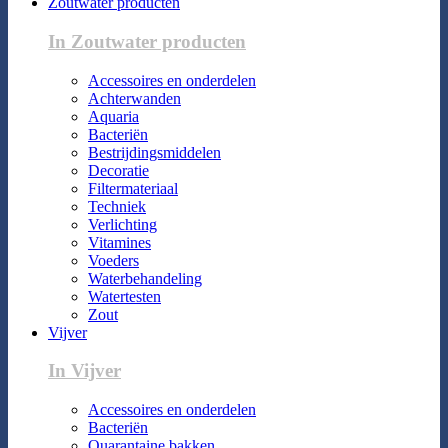
Zoutwater producten
In Zoutwater producten
Accessoires en onderdelen
Achterwanden
Aquaria
Bacteriën
Bestrijdingsmiddelen
Decoratie
Filtermateriaal
Techniek
Verlichting
Vitamines
Voeders
Waterbehandeling
Watertesten
Zout
Vijver
In Vijver
Accessoires en onderdelen
Bacteriën
Quarantaine bakken