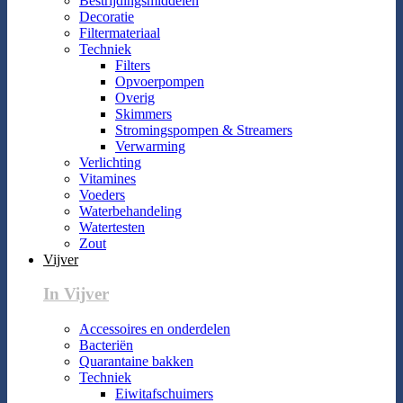
Bestrijdingsmiddelen
Decoratie
Filtermateriaal
Techniek
Filters
Opvoerpompen
Overig
Skimmers
Stromingspompen & Streamers
Verwarming
Verlichting
Vitamines
Voeders
Waterbehandeling
Watertesten
Zout
Vijver
In Vijver
Accessoires en onderdelen
Bacteriën
Quarantaine bakken
Techniek
Eiwitafschuimers