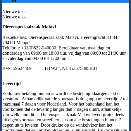
Nieuwe tekst
Nieuwe tekst
Dierenspeciaalzaak Matavi
Bezoekadres: Dierenspeciaalzaak Matavi. Heerengracht 33-34.
7941JJ Meppel.
Telefoon: +31(0)522-240080. Bereikbaar van maandag tot
donderdag van 09:00 tot 18:00 uur, vrijdag van 09:00 tot 21:00 uur
en zaterdag van 09:00 tot 17:00 uur.
Kvk. 59624469 - BTW.nr. NL853575885B01
Levertijd
Zodra uw betaling binnen is wordt de bestelling klaargemaakt en
verstuurd. Afhankelijk van de voorraad is de gangbare levertijd 2 tot
maximaal 7 dagen voor Nederland. Voor het buitenland kan het
voorkomen dat de levering langer dan 7 dagen duurt, afhankelijk
van welk land dit is. Dierenspeciaalzaak Matavi levert grotendeels
uit eigen voorraad en streeft ernaar om alle bestellingen binnen 7
dagen uit te leveren. Door drukte op de winkelvloer kan het
voorkomen dat een artikel plotseling is uitverkocht. Bij deze situatie