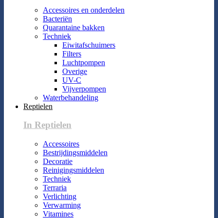
Accessoires en onderdelen
Bacteriën
Quarantaine bakken
Techniek
Eiwitafschuimers
Filters
Luchtpompen
Overige
UV-C
Vijverpompen
Waterbehandeling
Reptielen
In Reptielen
Accessoires
Bestrijdingsmiddelen
Decoratie
Reinigingsmiddelen
Techniek
Terraria
Verlichting
Verwarming
Vitamines