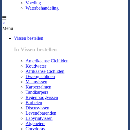
Voeding
Waterbehandeling
×
Menu
Vissen bestellen
In Vissen bestellen
Amerikaanse Cichliden
Koudwater
Afrikaanse Cichliden
Dwergcichliden
Maanvissen
Karperzalmen
Tandkarpers
Regenboogvissen
Barbelen
Discusvissen
Levendbarenden
Labyrintvissen
Algeneters
Corydoras