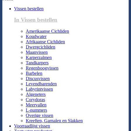
Vissen bestellen
In Vissen bestellen
Amerikaanse Cichliden
Koudwater
Afrikaanse Cichliden
Dwergcichliden
Maanvissen
Karperzalmen
Tandkarpers
Regenboogvissen
Barbelen
Discusvissen
Levendbarenden
Labyrintvissen
Algeneters
Corydoras
Meervallen
L-nummers
Overige vissen
Kreeften, Garnalen en Slakken
Voorraadlijst vissen