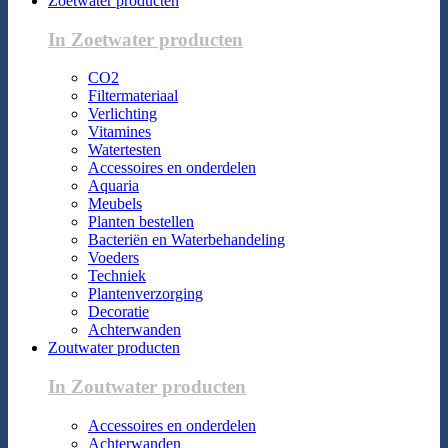
Zoetwater producten
In Zoetwater producten
CO2
Filtermateriaal
Verlichting
Vitamines
Watertesten
Accessoires en onderdelen
Aquaria
Meubels
Planten bestellen
Bacteriën en Waterbehandeling
Voeders
Techniek
Plantenverzorging
Decoratie
Achterwanden
Zoutwater producten
In Zoutwater producten
Accessoires en onderdelen
Achterwanden