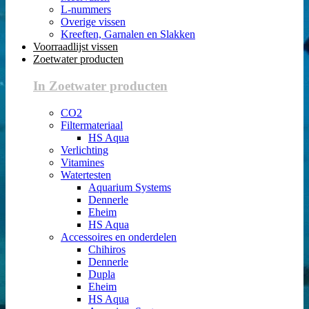
L-nummers
Overige vissen
Kreeften, Garnalen en Slakken
Voorraadlijst vissen
Zoetwater producten
In Zoetwater producten
CO2
Filtermateriaal
HS Aqua
Verlichting
Vitamines
Watertesten
Aquarium Systems
Dennerle
Eheim
HS Aqua
Accessoires en onderdelen
Chihiros
Dennerle
Dupla
Eheim
HS Aqua