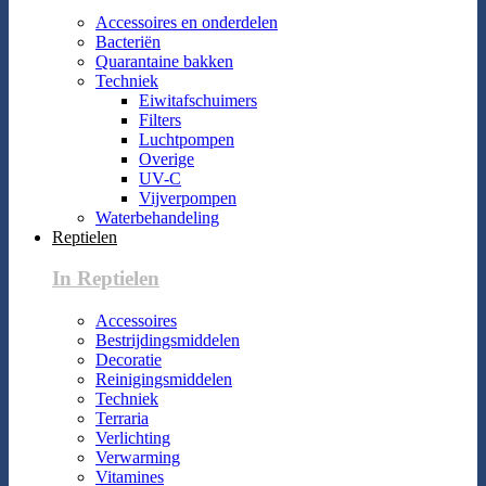
Accessoires en onderdelen
Bacteriën
Quarantaine bakken
Techniek
Eiwitafschuimers
Filters
Luchtpompen
Overige
UV-C
Vijverpompen
Waterbehandeling
Reptielen
In Reptielen
Accessoires
Bestrijdingsmiddelen
Decoratie
Reinigingsmiddelen
Techniek
Terraria
Verlichting
Verwarming
Vitamines