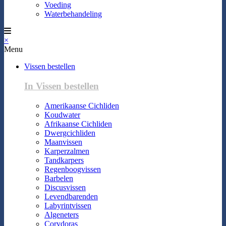
Voeding
Waterbehandeling
×
Menu
Vissen bestellen
In Vissen bestellen
Amerikaanse Cichliden
Koudwater
Afrikaanse Cichliden
Dwergcichliden
Maanvissen
Karperzalmen
Tandkarpers
Regenboogvissen
Barbelen
Discusvissen
Levendbarenden
Labyrintvissen
Algeneters
Corydoras