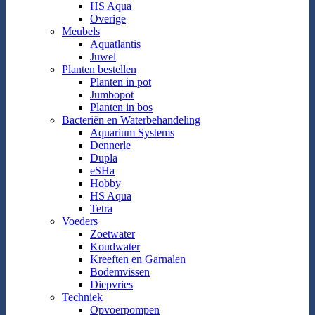
HS Aqua
Overige
Meubels
Aquatlantis
Juwel
Planten bestellen
Planten in pot
Jumbopot
Planten in bos
Bacteriën en Waterbehandeling
Aquarium Systems
Dennerle
Dupla
eSHa
Hobby
HS Aqua
Tetra
Voeders
Zoetwater
Koudwater
Kreeften en Garnalen
Bodemvissen
Diepvries
Techniek
Opvoerpompen