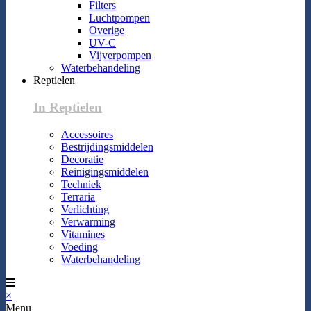
Filters
Luchtpompen
Overige
UV-C
Vijverpompen
Waterbehandeling
Reptielen
In Reptielen
Accessoires
Bestrijdingsmiddelen
Decoratie
Reinigingsmiddelen
Techniek
Terraria
Verlichting
Verwarming
Vitamines
Voeding
Waterbehandeling
×
Menu