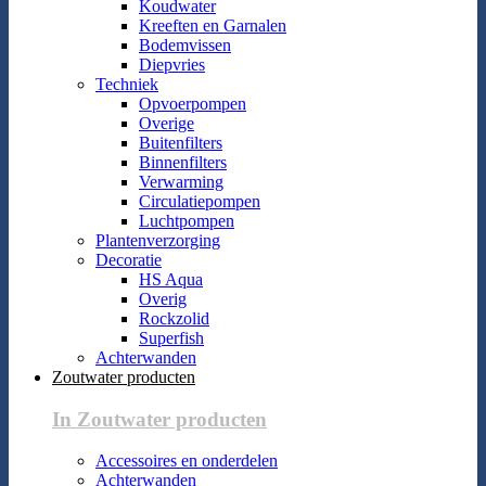
Koudwater
Kreeften en Garnalen
Bodemvissen
Diepvries
Techniek
Opvoerpompen
Overige
Buitenfilters
Binnenfilters
Verwarming
Circulatiepompen
Luchtpompen
Plantenverzorging
Decoratie
HS Aqua
Overig
Rockzolid
Superfish
Achterwanden
Zoutwater producten
In Zoutwater producten
Accessoires en onderdelen
Achterwanden