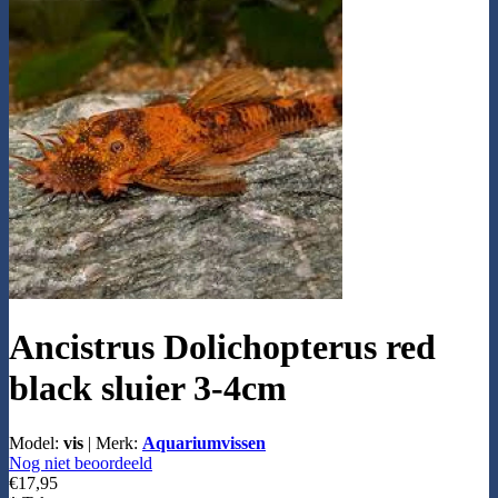
Ancistrus Dolichopterus red
black sluier 3-4cm
Model:
vis
|
Merk:
Aquariumvissen
Nog niet beoordeeld
€17,95