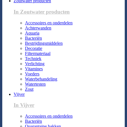
Zoutwater producten
In Zoutwater producten
Accessoires en onderdelen
Achterwanden
Aquaria
Bacteriën
Bestrijdingsmiddelen
Decoratie
Filtermateriaal
Techniek
Verlichting
Vitamines
Voeders
Waterbehandeling
Watertesten
Zout
Vijver
In Vijver
Accessoires en onderdelen
Bacteriën
Quarantaine bakken