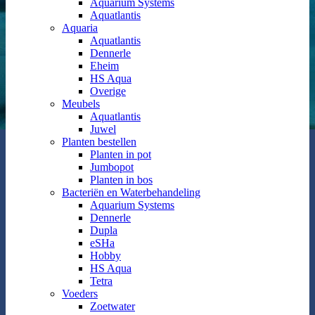
Aquarium Systems
Aquatlantis
Aquaria
Aquatlantis
Dennerle
Eheim
HS Aqua
Overige
Meubels
Aquatlantis
Juwel
Planten bestellen
Planten in pot
Jumbopot
Planten in bos
Bacteriën en Waterbehandeling
Aquarium Systems
Dennerle
Dupla
eSHa
Hobby
HS Aqua
Tetra
Voeders
Zoetwater