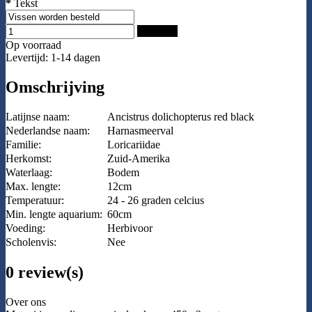
*
Tekst
Bestellen
Op voorraad
Levertijd: 1-14 dagen
Omschrijving
Latijnse naam:
Ancistrus dolichopterus red black
Nederlandse naam:
Harnasmeerval
Familie:
Loricariidae
Herkomst:
Zuid-Amerika
Waterlaag:
Bodem
Max. lengte:
12cm
Temperatuur:
24 - 26 graden celcius
Min. lengte aquarium:
60cm
Voeding:
Herbivoor
Scholenvis:
Nee
0 review(s)
Over ons