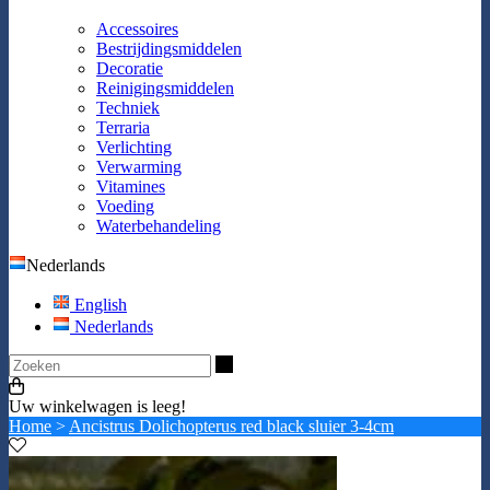
Accessoires
Bestrijdingsmiddelen
Decoratie
Reinigingsmiddelen
Techniek
Terraria
Verlichting
Verwarming
Vitamines
Voeding
Waterbehandeling
Nederlands
English
Nederlands
Zoeken
Uw winkelwagen is leeg!
Home
>
Ancistrus Dolichopterus red black sluier 3-4cm