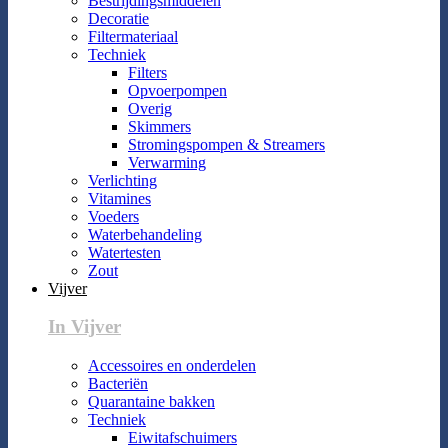
Bestrijdingsmiddelen
Decoratie
Filtermateriaal
Techniek
Filters
Opvoerpompen
Overig
Skimmers
Stromingspompen & Streamers
Verwarming
Verlichting
Vitamines
Voeders
Waterbehandeling
Watertesten
Zout
Vijver
In Vijver
Accessoires en onderdelen
Bacteriën
Quarantaine bakken
Techniek
Eiwitafschuimers