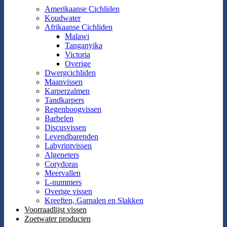
Amerikaanse Cichliden
Koudwater
Afrikaanse Cichliden
Malawi
Tanganyika
Victoria
Overige
Dwergcichliden
Maanvissen
Karperzalmen
Tandkarpers
Regenboogvissen
Barbelen
Discusvissen
Levendbarenden
Labyrintvissen
Algeneters
Corydoras
Meervallen
L-nummers
Overige vissen
Kreeften, Garnalen en Slakken
Voorraadlijst vissen
Zoetwater producten