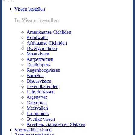
Vissen bestellen
In Vissen bestellen
Amerikaanse Cichliden
Koudwater
Afrikaanse Cichliden
Dwergcichliden
Maanvissen
Karperzalmen
Tandkarpers
Regenboogvissen
Barbelen
Discusvissen
Levendbarenden
Labyrintvissen
Algeneters
Corydoras
Meervallen
L-nummers
Overige vissen
Kreeften, Garnalen en Slakken
Voorraadlijst vissen