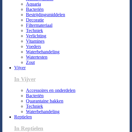
Aquaria
Bacteriën
Bestrijdingsmiddelen
Decoratie
Filtermateriaal
Techniek
Verlichting
Vitamines
Voeders
Waterbehandeling
Watertesten
Zout
Vijver
In Vijver
Accessoires en onderdelen
Bacteriën
Quarantaine bakken
Techniek
Waterbehandeling
Reptielen
In Reptielen