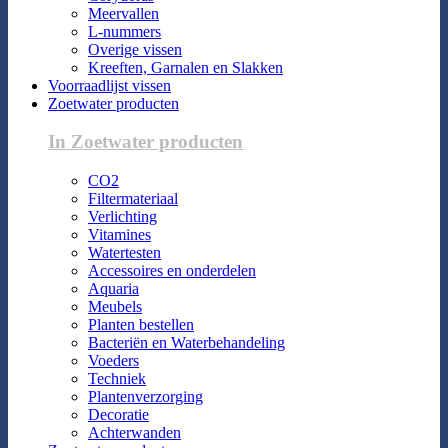
Meervallen
L-nummers
Overige vissen
Kreeften, Garnalen en Slakken
Voorraadlijst vissen
Zoetwater producten
In Zoetwater producten
CO2
Filtermateriaal
Verlichting
Vitamines
Watertesten
Accessoires en onderdelen
Aquaria
Meubels
Planten bestellen
Bacteriën en Waterbehandeling
Voeders
Techniek
Plantenverzorging
Decoratie
Achterwanden