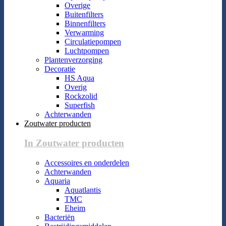
Overige
Buitenfilters
Binnenfilters
Verwarming
Circulatiepompen
Luchtpompen
Plantenverzorging
Decoratie
HS Aqua
Overig
Rockzolid
Superfish
Achterwanden
Zoutwater producten
In Zoutwater producten
Accessoires en onderdelen
Achterwanden
Aquaria
Aquatlantis
TMC
Eheim
Bacteriën