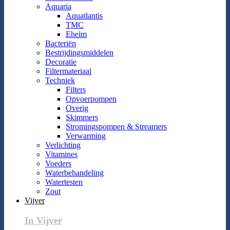
Aquaria
Aquatlantis
TMC
Eheim
Bacteriën
Bestrijdingsmiddelen
Decoratie
Filtermateriaal
Techniek
Filters
Opvoerpompen
Overig
Skimmers
Stromingspompen & Streamers
Verwarming
Verlichting
Vitamines
Voeders
Waterbehandeling
Watertesten
Zout
Vijver
In Vijver