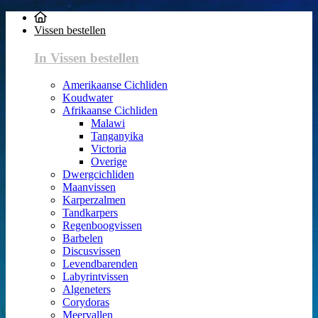
Vissen bestellen
In Vissen bestellen
Amerikaanse Cichliden
Koudwater
Afrikaanse Cichliden
Malawi
Tanganyika
Victoria
Overige
Dwergcichliden
Maanvissen
Karperzalmen
Tandkarpers
Regenboogvissen
Barbelen
Discusvissen
Levendbarenden
Labyrintvissen
Algeneters
Corydoras
Meervallen