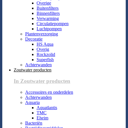
Overige
Buitenfilters
Binnenfilters
Verwarming
Circulatiepompen
Luchtpompen
Plantenverzorging
Decoratie
HS Aqua
Overig
Rockzolid
Superfish
Achterwanden
Zoutwater producten
In Zoutwater producten
Accessoires en onderdelen
Achterwanden
Aquaria
Aquatlantis
TMC
Eheim
Bacteriën