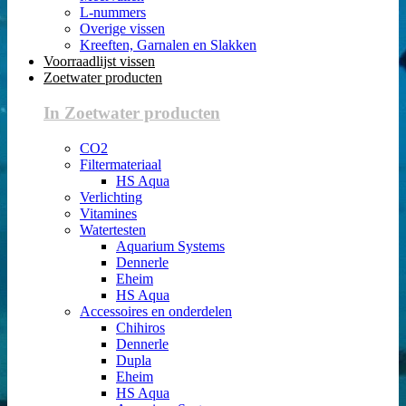
L-nummers
Overige vissen
Kreeften, Garnalen en Slakken
Voorraadlijst vissen
Zoetwater producten
In Zoetwater producten
CO2
Filtermateriaal
HS Aqua
Verlichting
Vitamines
Watertesten
Aquarium Systems
Dennerle
Eheim
HS Aqua
Accessoires en onderdelen
Chihiros
Dennerle
Dupla
Eheim
HS Aqua