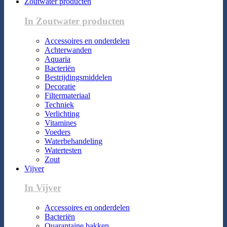
Zoutwater producten
In Zoutwater producten
Accessoires en onderdelen
Achterwanden
Aquaria
Bacteriën
Bestrijdingsmiddelen
Decoratie
Filtermateriaal
Techniek
Verlichting
Vitamines
Voeders
Waterbehandeling
Watertesten
Zout
Vijver
In Vijver
Accessoires en onderdelen
Bacteriën
Quarantaine bakken