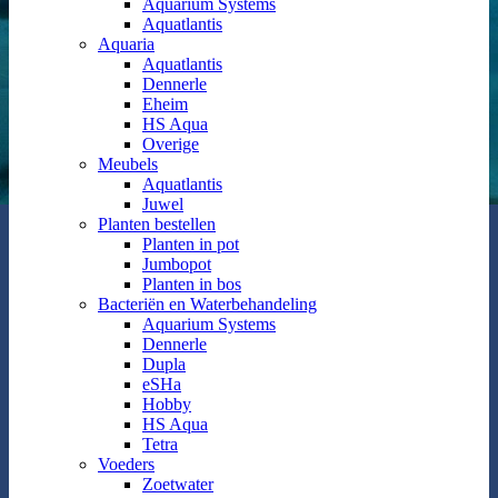
Aquarium Systems
Aquatlantis
Aquaria
Aquatlantis
Dennerle
Eheim
HS Aqua
Overige
Meubels
Aquatlantis
Juwel
Planten bestellen
Planten in pot
Jumbopot
Planten in bos
Bacteriën en Waterbehandeling
Aquarium Systems
Dennerle
Dupla
eSHa
Hobby
HS Aqua
Tetra
Voeders
Zoetwater