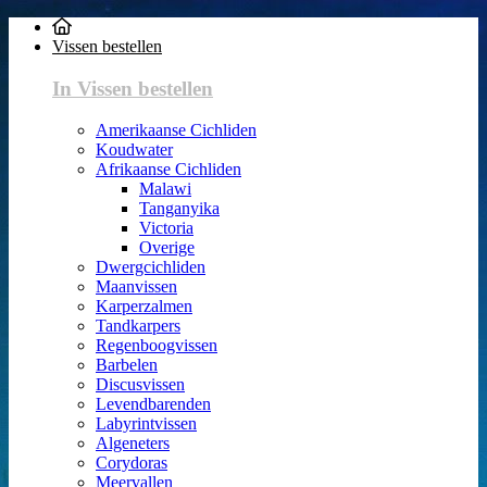
Vissen bestellen
In Vissen bestellen
Amerikaanse Cichliden
Koudwater
Afrikaanse Cichliden
Malawi
Tanganyika
Victoria
Overige
Dwergcichliden
Maanvissen
Karperzalmen
Tandkarpers
Regenboogvissen
Barbelen
Discusvissen
Levendbarenden
Labyrintvissen
Algeneters
Corydoras
Meervallen