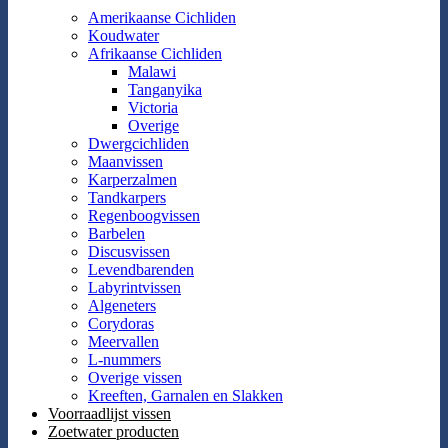
Amerikaanse Cichliden
Koudwater
Afrikaanse Cichliden
Malawi
Tanganyika
Victoria
Overige
Dwergcichliden
Maanvissen
Karperzalmen
Tandkarpers
Regenboogvissen
Barbelen
Discusvissen
Levendbarenden
Labyrintvissen
Algeneters
Corydoras
Meervallen
L-nummers
Overige vissen
Kreeften, Garnalen en Slakken
Voorraadlijst vissen
Zoetwater producten