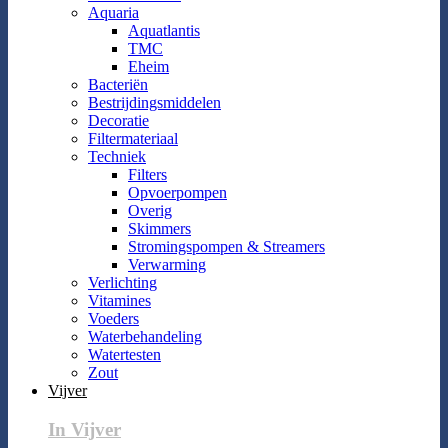
Aquaria
Aquatlantis
TMC
Eheim
Bacteriën
Bestrijdingsmiddelen
Decoratie
Filtermateriaal
Techniek
Filters
Opvoerpompen
Overig
Skimmers
Stromingspompen & Streamers
Verwarming
Verlichting
Vitamines
Voeders
Waterbehandeling
Watertesten
Zout
Vijver
In Vijver