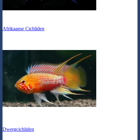
Afrikaanse Cichliden
Dwergcichliden