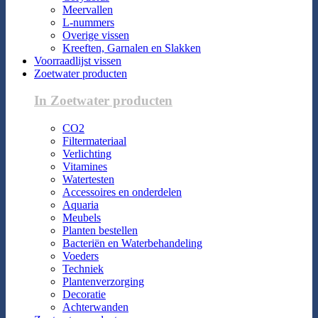
Meervallen
L-nummers
Overige vissen
Kreeften, Garnalen en Slakken
Voorraadlijst vissen
Zoetwater producten
In Zoetwater producten
CO2
Filtermateriaal
Verlichting
Vitamines
Watertesten
Accessoires en onderdelen
Aquaria
Meubels
Planten bestellen
Bacteriën en Waterbehandeling
Voeders
Techniek
Plantenverzorging
Decoratie
Achterwanden