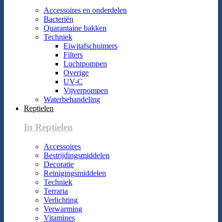
Accessoires en onderdelen
Bacteriën
Quarantaine bakken
Techniek
Eiwitafschuimers
Filters
Luchtpompen
Overige
UV-C
Vijverpompen
Waterbehandeling
Reptielen
In Reptielen
Accessoires
Bestrijdingsmiddelen
Decoratie
Reinigingsmiddelen
Techniek
Terraria
Verlichting
Verwarming
Vitamines