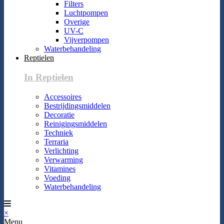
Filters
Luchtpompen
Overige
UV-C
Vijverpompen
Waterbehandeling
Reptielen
In Reptielen
Accessoires
Bestrijdingsmiddelen
Decoratie
Reinigingsmiddelen
Techniek
Terraria
Verlichting
Verwarming
Vitamines
Voeding
Waterbehandeling
×
Menu