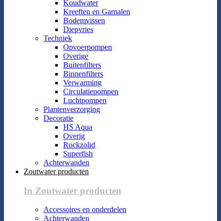
Koudwater
Kreeften en Garnalen
Bodemvissen
Diepvries
Techniek
Opvoerpompen
Overige
Buitenfilters
Binnenfilters
Verwarming
Circulatiepompen
Luchtpompen
Plantenverzorging
Decoratie
HS Aqua
Overig
Rockzolid
Superfish
Achterwanden
Zoutwater producten
In Zoutwater producten
Accessoires en onderdelen
Achterwanden