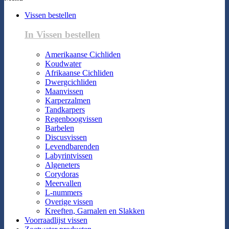
Vissen bestellen
In Vissen bestellen
Amerikaanse Cichliden
Koudwater
Afrikaanse Cichliden
Dwergcichliden
Maanvissen
Karperzalmen
Tandkarpers
Regenboogvissen
Barbelen
Discusvissen
Levendbarenden
Labyrintvissen
Algeneters
Corydoras
Meervallen
L-nummers
Overige vissen
Kreeften, Garnalen en Slakken
Voorraadlijst vissen