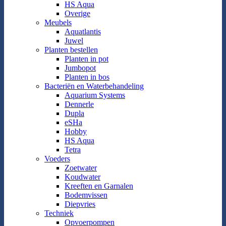
HS Aqua
Overige
Meubels
Aquatlantis
Juwel
Planten bestellen
Planten in pot
Jumbopot
Planten in bos
Bacteriën en Waterbehandeling
Aquarium Systems
Dennerle
Dupla
eSHa
Hobby
HS Aqua
Tetra
Voeders
Zoetwater
Koudwater
Kreeften en Garnalen
Bodemvissen
Diepvries
Techniek
Opvoerpompen