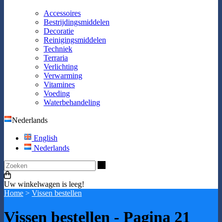
Accessoires
Bestrijdingsmiddelen
Decoratie
Reinigingsmiddelen
Techniek
Terraria
Verlichting
Verwarming
Vitamines
Voeding
Waterbehandeling
Nederlands
English
Nederlands
Zoeken
Uw winkelwagen is leeg!
Home
>
Vissen bestellen
Vissen bestellen - Pagina 21