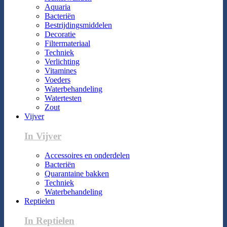
Aquaria
Bacteriën
Bestrijdingsmiddelen
Decoratie
Filtermateriaal
Techniek
Verlichting
Vitamines
Voeders
Waterbehandeling
Watertesten
Zout
Vijver
In Vijver
Accessoires en onderdelen
Bacteriën
Quarantaine bakken
Techniek
Waterbehandeling
Reptielen
In Reptielen