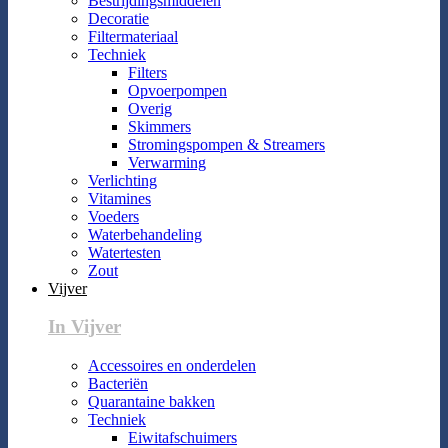
Bestrijdingsmiddelen
Decoratie
Filtermateriaal
Techniek
Filters
Opvoerpompen
Overig
Skimmers
Stromingspompen & Streamers
Verwarming
Verlichting
Vitamines
Voeders
Waterbehandeling
Watertesten
Zout
Vijver
In Vijver
Accessoires en onderdelen
Bacteriën
Quarantaine bakken
Techniek
Eiwitafschuimers