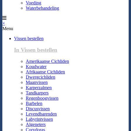
Voeding
Waterbehandeling
×
Menu
Vissen bestellen
In Vissen bestellen
Amerikaanse Cichliden
Koudwater
Afrikaanse Cichliden
Dwergcichliden
Maanvissen
Karperzalmen
Tandkarpers
Regenboogvissen
Barbelen
Discusvissen
Levendbarenden
Labyrintvissen
Algeneters
Corydoras