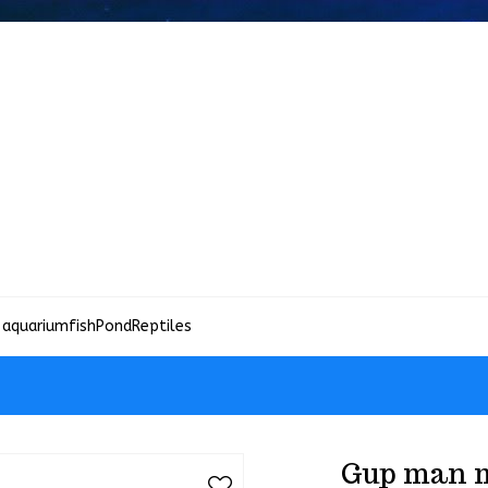
 aquariumfish
Pond
Reptiles
Gup man 