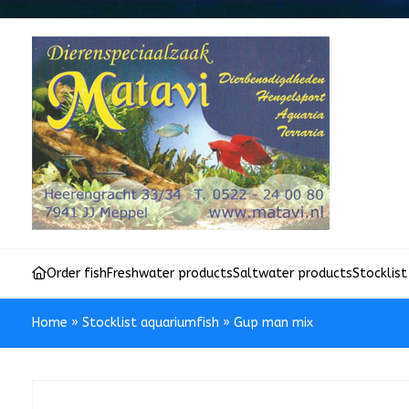
Order fish
Freshwater products
Saltwater products
Stocklist
Home
»
Stocklist aquariumfish
»
Gup man mix