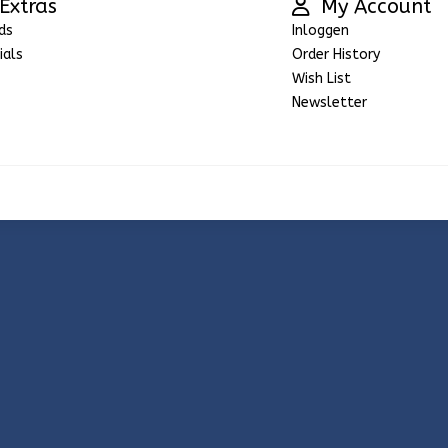
Extras
My Account
ds
Inloggen
ials
Order History
Wish List
Newsletter