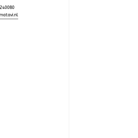
240080
atavi.nl