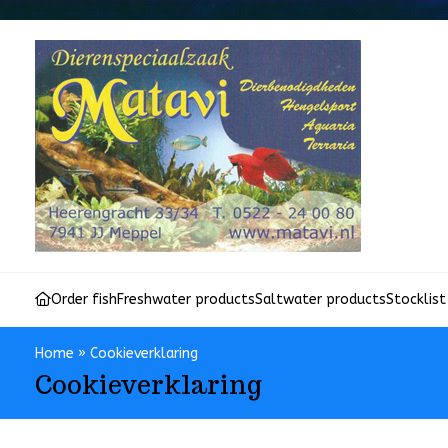
Order fish
Freshwater products
Saltwater products
Stocklist
Home
»
Cookieverklaring
Cookieverklaring