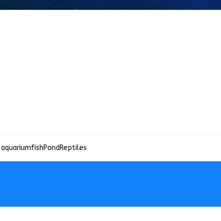
 aquariumfish
Pond
Reptiles