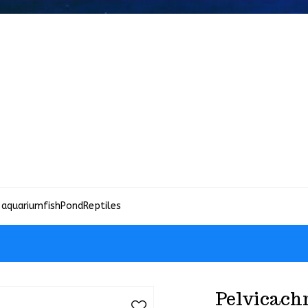
 aquariumfish
Pond
Reptiles
Pelvicachr