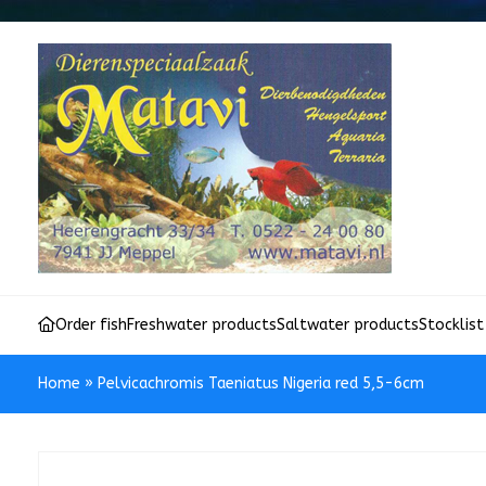
Order fish
Freshwater products
Saltwater products
Stocklist
Home
»
Pelvicachromis Taeniatus Nigeria red 5,5-6cm