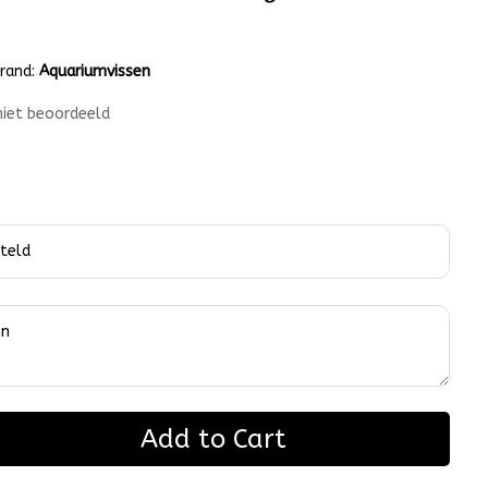
rand:
Aquariumvissen
niet beoordeeld
Add to Cart