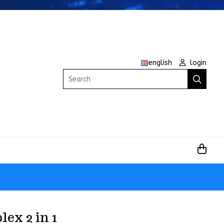
english
login
Search
ex 2 in 1