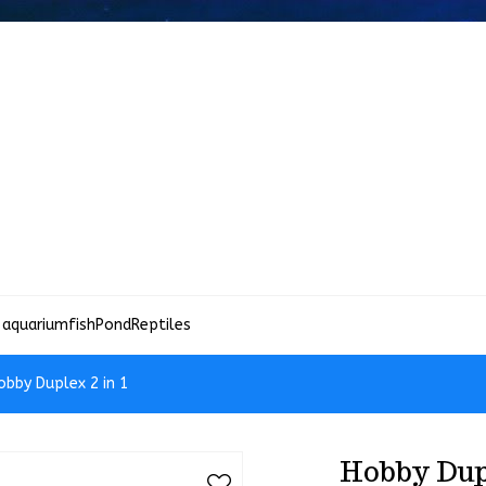
 aquariumfish
Pond
Reptiles
obby Duplex 2 in 1
Hobby Dupl