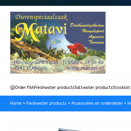
Order fish
Freshwater products
Saltwater products
Stocklist
Home
»
Freshwater products
»
Accessoires en onderdelen
»
H