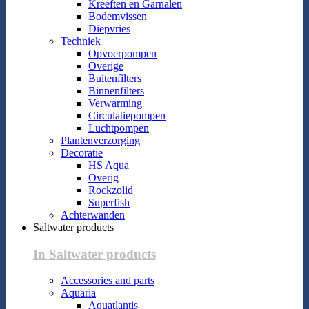
Kreeften en Garnalen
Bodemvissen
Diepvries
Techniek
Opvoerpompen
Overige
Buitenfilters
Binnenfilters
Verwarming
Circulatiepompen
Luchtpompen
Plantenverzorging
Decoratie
HS Aqua
Overig
Rockzolid
Superfish
Achterwanden
Saltwater products
In Saltwater products
Accessories and parts
Aquaria
Aquatlantis