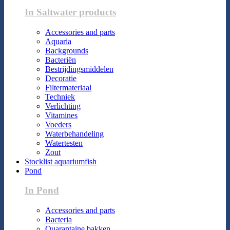
In Saltwater products
Accessories and parts
Aquaria
Backgrounds
Bacteriën
Bestrijdingsmiddelen
Decoratie
Filtermateriaal
Techniek
Verlichting
Vitamines
Voeders
Waterbehandeling
Watertesten
Zout
Stocklist aquariumfish
Pond
In Pond
Accessories and parts
Bacteria
Quarantaine bakken