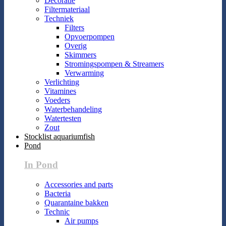
Decoratie
Filtermateriaal
Techniek
Filters
Opvoerpompen
Overig
Skimmers
Stromingspompen & Streamers
Verwarming
Verlichting
Vitamines
Voeders
Waterbehandeling
Watertesten
Zout
Stocklist aquariumfish
Pond
In Pond
Accessories and parts
Bacteria
Quarantaine bakken
Technic
Air pumps