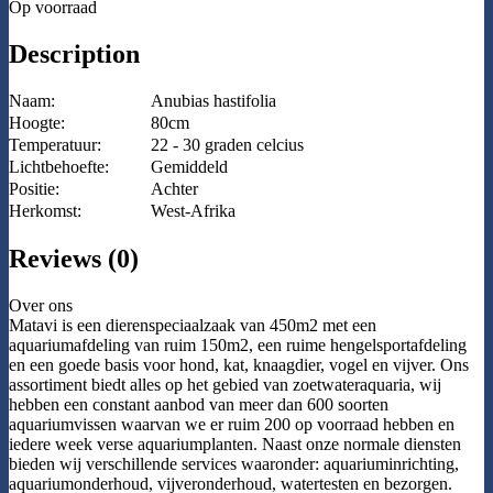
Op voorraad
Description
Naam:
Anubias hastifolia
Hoogte:
80cm
Temperatuur:
22 - 30 graden celcius
Lichtbehoefte:
Gemiddeld
Positie:
Achter
Herkomst:
West-Afrika
Reviews (0)
Over ons
Matavi is een dierenspeciaalzaak van 450m2 met een
aquariumafdeling van ruim 150m2, een ruime hengelsportafdeling
en een goede basis voor hond, kat, knaagdier, vogel en vijver. Ons
assortiment biedt alles op het gebied van zoetwateraquaria, wij
hebben een constant aanbod van meer dan 600 soorten
aquariumvissen waarvan we er ruim 200 op voorraad hebben en
iedere week verse aquariumplanten. Naast onze normale diensten
bieden wij verschillende services waaronder: aquariuminrichting,
aquariumonderhoud, vijveronderhoud, watertesten en bezorgen.