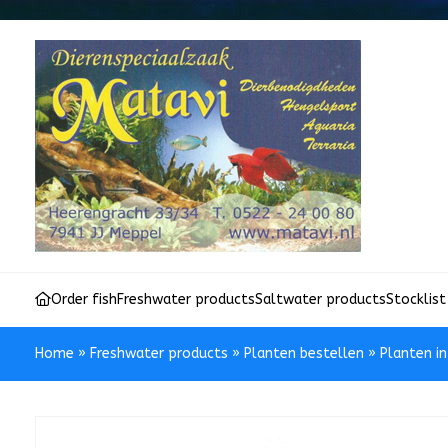
Order fish
Freshwater products
Saltwater products
Stocklist
Home
»
Freshwater products
»
Planten bestellen
»
Planten i