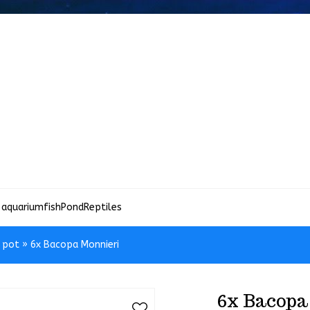
 aquariumfish
Pond
Reptiles
n pot
»
6x Bacopa Monnieri
6x Bacopa