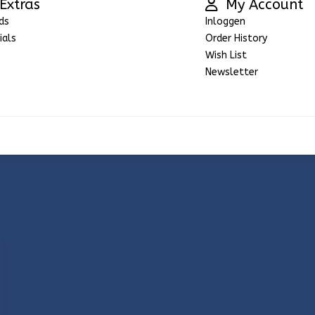
Extras
My Account
ds
Inloggen
ials
Order History
Wish List
Newsletter