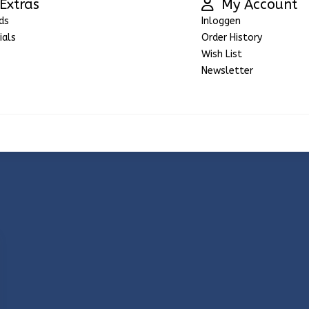
Extras
My Account
ds
Inloggen
ials
Order History
Wish List
Newsletter