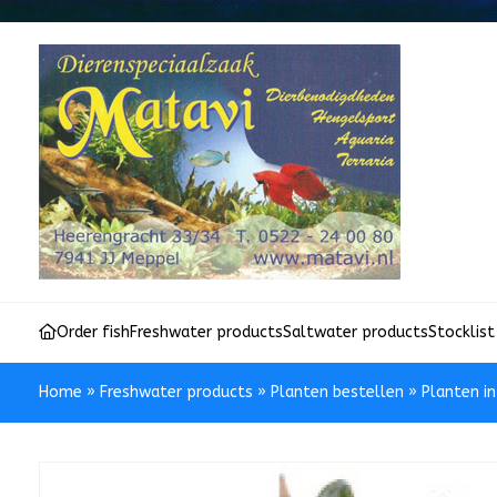
Order fish
Freshwater products
Saltwater products
Stocklist
Home
»
Freshwater products
»
Planten bestellen
»
Planten i