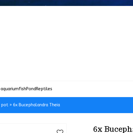
 aquariumfish
Pond
Reptiles
n pot
»
6x Bucephalandra Theia
6x Buceph