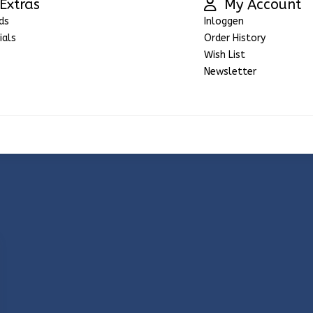
Extras
My Account
ds
Inloggen
ials
Order History
Wish List
Newsletter