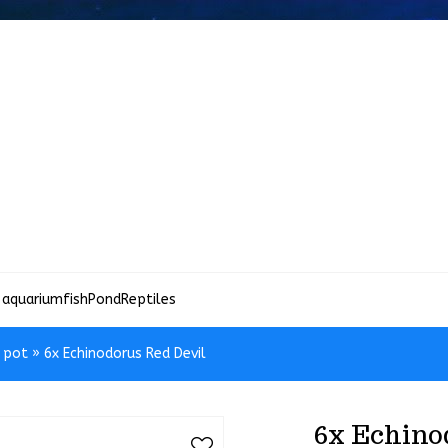
 aquariumfish
Pond
Reptiles
n pot
»
6x Echinodorus Red Devil
6x Echino