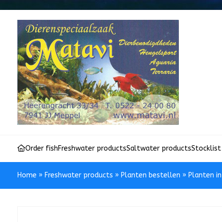
Order fish
Freshwater products
Saltwater products
Stocklist
Home
»
Freshwater products
»
Planten bestellen
»
Planten i