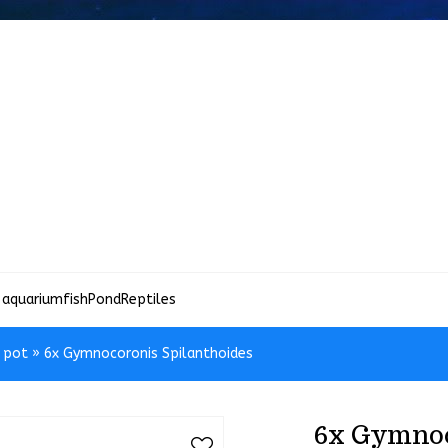
 aquariumfish
Pond
Reptiles
n pot
»
6x Gymnocoronis Spilanthoides
6x Gymnoc