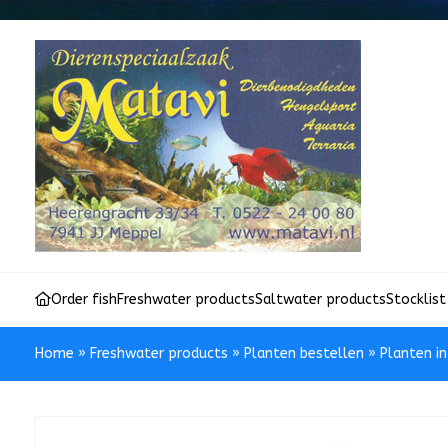
Order fish
Freshwater products
Saltwater products
Stocklist
Home
»
Freshwater products
»
Planten bestellen
»
Planten i