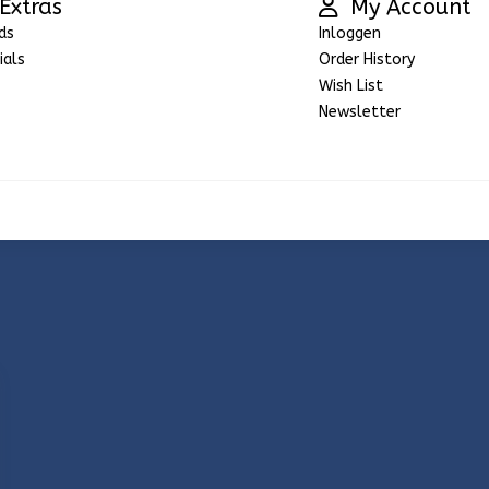
Extras
My Account
ds
Inloggen
ials
Order History
Wish List
Newsletter