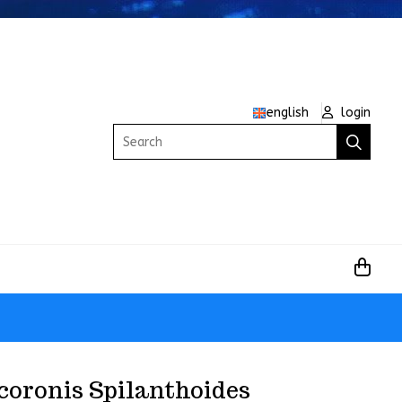
english
login
Search
oronis Spilanthoides