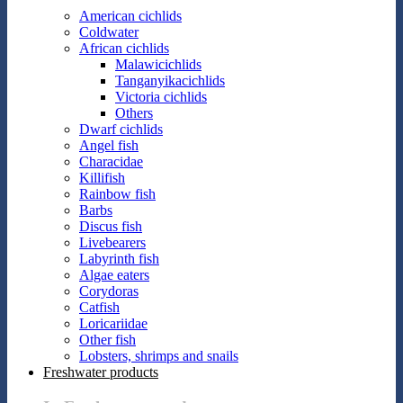
American cichlids
Coldwater
African cichlids
Malawicichlids
Tanganyikacichlids
Victoria cichlids
Others
Dwarf cichlids
Angel fish
Characidae
Killifish
Rainbow fish
Barbs
Discus fish
Livebearers
Labyrinth fish
Algae eaters
Corydoras
Catfish
Loricariidae
Other fish
Lobsters, shrimps and snails
Freshwater products