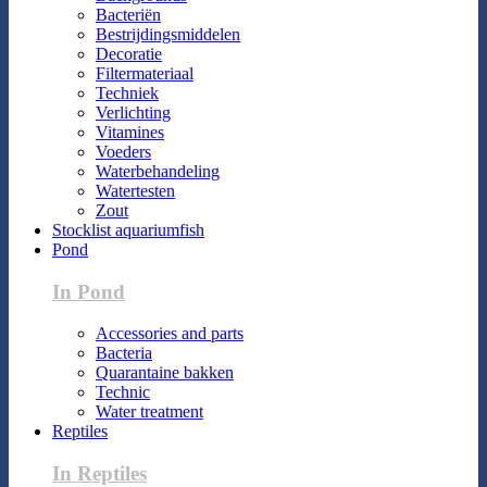
Bacteriën
Bestrijdingsmiddelen
Decoratie
Filtermateriaal
Techniek
Verlichting
Vitamines
Voeders
Waterbehandeling
Watertesten
Zout
Stocklist aquariumfish
Pond
In Pond
Accessories and parts
Bacteria
Quarantaine bakken
Technic
Water treatment
Reptiles
In Reptiles