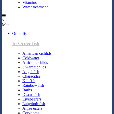
Vitamins
Water treatment
×
Menu
Order fish
In Order fish
American cichlids
Coldwater
African cichlids
Dwarf cichlids
Angel fish
Characidae
Killifish
Rainbow fish
Barbs
Discus fish
Livebearers
Labyrinth fish
Algae eaters
Corydoras