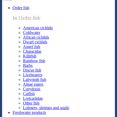
Order fish
In Order fish
American cichlids
Coldwater
African cichlids
Dwarf cichlids
Angel fish
Characidae
Killifish
Rainbow fish
Barbs
Discus fish
Livebearers
Labyrinth fish
Algae eaters
Corydoras
Catfish
Loricariidae
Other fish
Lobsters, shrimps and snails
Freshwater products