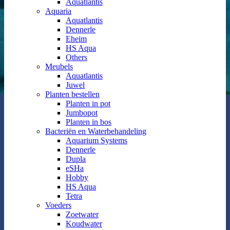
Aquatlantis
Aquaria
Aquatlantis
Dennerle
Eheim
HS Aqua
Others
Meubels
Aquatlantis
Juwel
Planten bestellen
Planten in pot
Jumbopot
Planten in bos
Bacteriën en Waterbehandeling
Aquarium Systems
Dennerle
Dupla
eSHa
Hobby
HS Aqua
Tetra
Voeders
Zoetwater
Koudwater