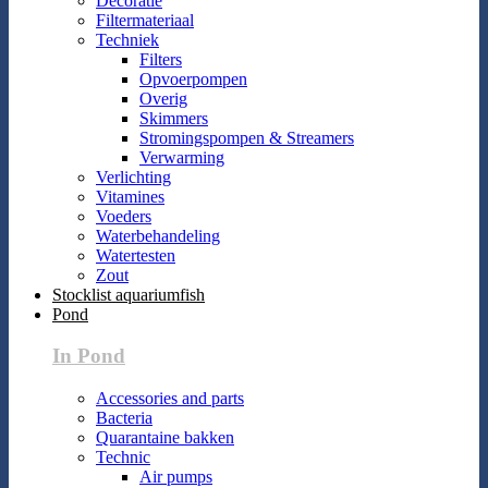
Decoratie
Filtermateriaal
Techniek
Filters
Opvoerpompen
Overig
Skimmers
Stromingspompen & Streamers
Verwarming
Verlichting
Vitamines
Voeders
Waterbehandeling
Watertesten
Zout
Stocklist aquariumfish
Pond
In Pond
Accessories and parts
Bacteria
Quarantaine bakken
Technic
Air pumps