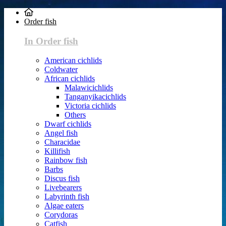
Order fish
In Order fish
American cichlids
Coldwater
African cichlids
Malawicichlids
Tanganyikacichlids
Victoria cichlids
Others
Dwarf cichlids
Angel fish
Characidae
Killifish
Rainbow fish
Barbs
Discus fish
Livebearers
Labyrinth fish
Algae eaters
Corydoras
Catfish