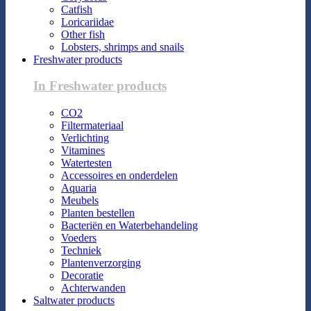
Catfish
Loricariidae
Other fish
Lobsters, shrimps and snails
Freshwater products
In Freshwater products
CO2
Filtermateriaal
Verlichting
Vitamines
Watertesten
Accessoires en onderdelen
Aquaria
Meubels
Planten bestellen
Bacteriën en Waterbehandeling
Voeders
Techniek
Plantenverzorging
Decoratie
Achterwanden
Saltwater products