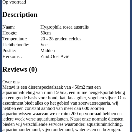
Op voorraad
Description
Naam:
Hygrophila rosea australis
Hoogte:
50cm
Temperatuur:
20 - 28 graden celcius
Lichtbehoefte:
Veel
Positie:
Midden
Herkomst:
Zuid-Oost Azië
Reviews (0)
Over ons
Matavi is een dierenspeciaalzaak van 450m2 met een
aquariumafdeling van ruim 150m2, een ruime hengelsportafdeling
en een goede basis voor hond, kat, knaagdier, vogel en vijver. Ons
assortiment biedt alles op het gebied van zoetwateraquaria, wij
hebben een constant aanbod van meer dan 600 soorten
aquariumvissen waarvan we er ruim 200 op voorraad hebben en
iedere week verse aquariumplanten. Naast onze normale diensten
bieden wij verschillende services waaronder: aquariuminrichting,
aquariumonderhoud, vijveronderhoud, watertesten en bezorgen.