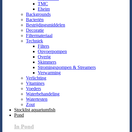
TMC
Eheim
Backgrounds
Bacteriën
Bestrijdingsmiddelen
Decoratie
Filtermateriaal
Techniek
Filters
Opvoerpompen
Overig
Skimmers
Stromingspompen & Streamers
Verwarming
Verlichting
Vitamines
Voeders
Waterbehandeling
Watertesten
Zout
Stocklist aquariumfish
Pond
In Pond