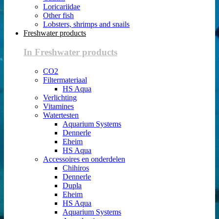
Loricariidae
Other fish
Lobsters, shrimps and snails
Freshwater products
In Freshwater products
CO2
Filtermateriaal
HS Aqua
Verlichting
Vitamines
Watertesten
Aquarium Systems
Dennerle
Eheim
HS Aqua
Accessoires en onderdelen
Chihiros
Dennerle
Dupla
Eheim
HS Aqua
Aquarium Systems