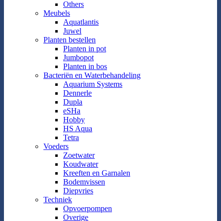
Others
Meubels
Aquatlantis
Juwel
Planten bestellen
Planten in pot
Jumbopot
Planten in bos
Bacteriën en Waterbehandeling
Aquarium Systems
Dennerle
Dupla
eSHa
Hobby
HS Aqua
Tetra
Voeders
Zoetwater
Koudwater
Kreeften en Garnalen
Bodemvissen
Diepvries
Techniek
Opvoerpompen
Overige