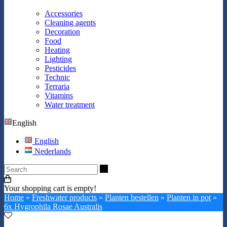
Accessories
Cleaning agents
Decoration
Food
Heating
Lighting
Pesticides
Technic
Terraria
Vitamins
Water treatment
English
English
Nederlands
Search
Your shopping cart is empty!
Home
»
Freshwater products
»
Planten bestellen
»
Planten in pot
»
6x Hygrophila Rosae Australis