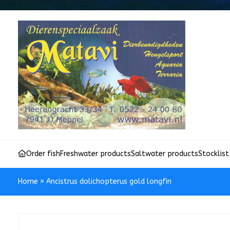
Order fish
Freshwater products
Saltwater products
Stocklist
Home
»
Ancistrus dolichopterus gold longfin