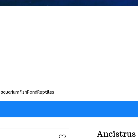
 aquariumfish
Pond
Reptiles
Ancistrus 