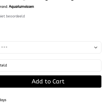
rand:
Aquariumvissen
niet beoordeeld
Add to Cart
days