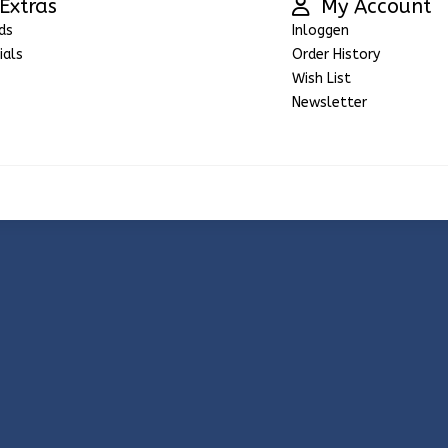
Extras
My Account
ds
Inloggen
ials
Order History
Wish List
Newsletter