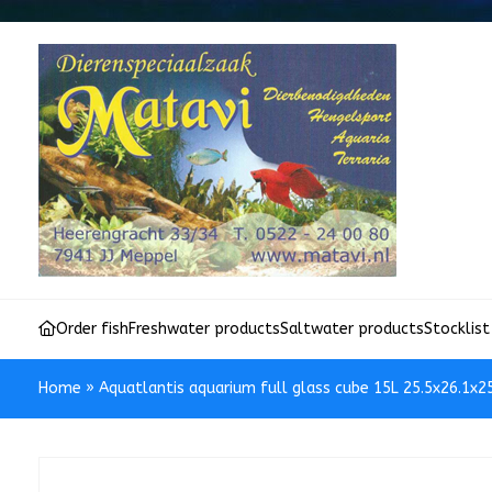
Order fish
Freshwater products
Saltwater products
Stocklist
Home
»
Aquatlantis aquarium full glass cube 15L 25.5x26.1x2