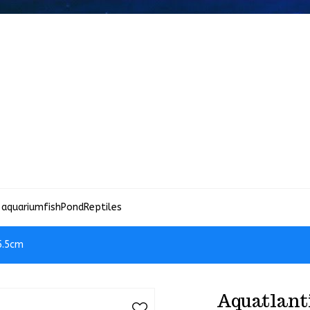
 aquariumfish
Pond
Reptiles
5.5cm
Aquatlanti