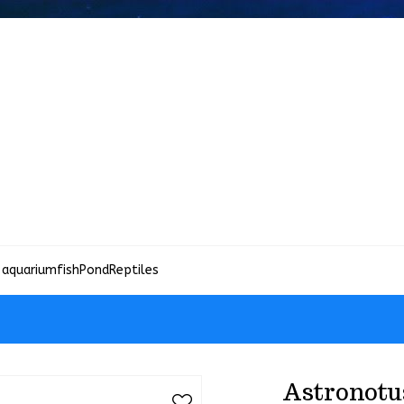
 aquariumfish
Pond
Reptiles
Astronotu