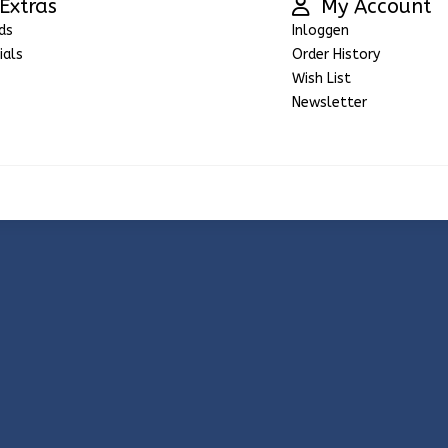
Extras
My Account
ds
Inloggen
ials
Order History
Wish List
Newsletter