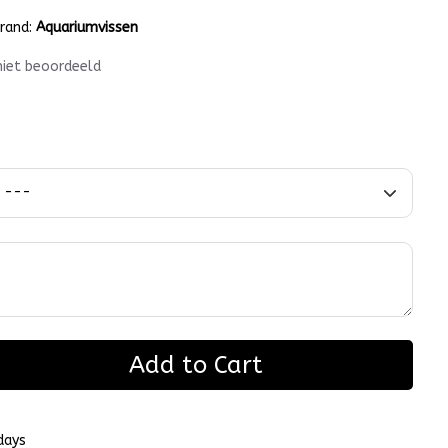
rand:
Aquariumvissen
niet beoordeeld
Add to Cart
days