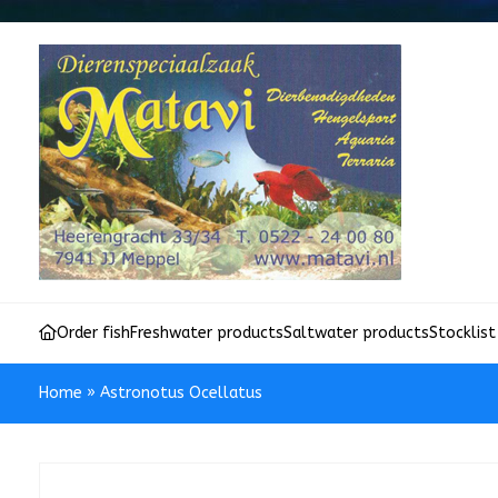
Order fish
Freshwater products
Saltwater products
Stocklist
Home
»
Astronotus Ocellatus