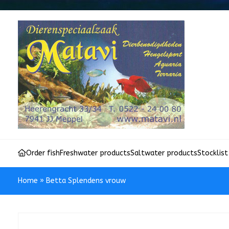
Order fish
Freshwater products
Saltwater products
Stocklist
Home
»
Betta Splendens vrouw