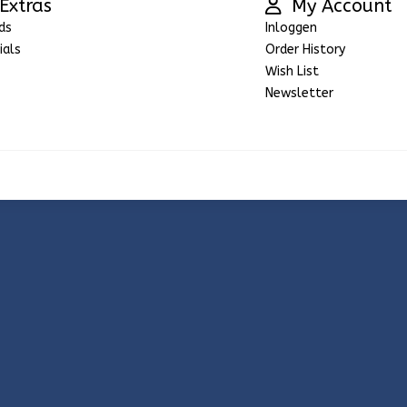
Extras
My Account
ds
Inloggen
ials
Order History
Wish List
Newsletter