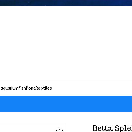
 aquariumfish
Pond
Reptiles
Betta Spl