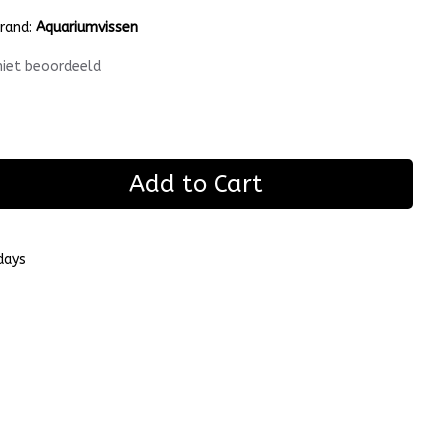
rand:
Aquariumvissen
niet beoordeeld
Add to Cart
days