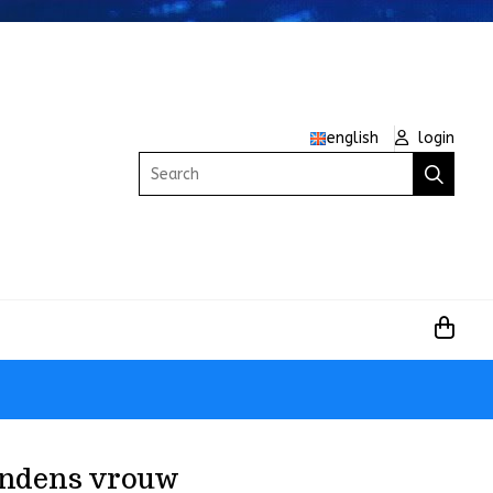
english
login
Search
endens vrouw