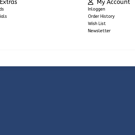
Extras
My Account
ds
Inloggen
ials
Order History
Wish List
Newsletter