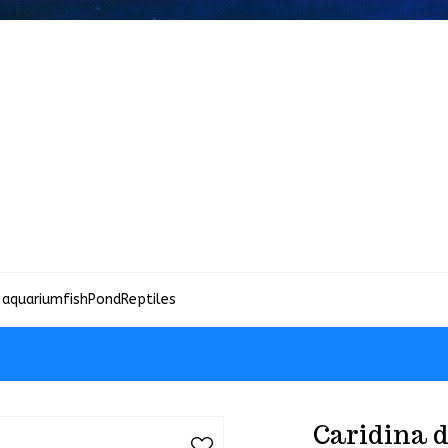
 aquariumfish
Pond
Reptiles
Caridina d