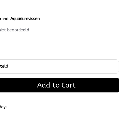
rand:
Aquariumvissen
niet beoordeeld
Add to Cart
days