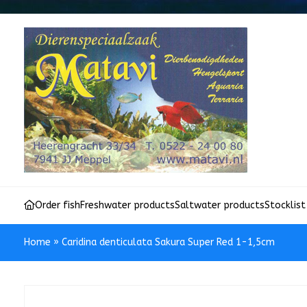
Order fish
Freshwater products
Saltwater products
Stocklist
Home
»
Caridina denticulata Sakura Super Red 1-1,5cm