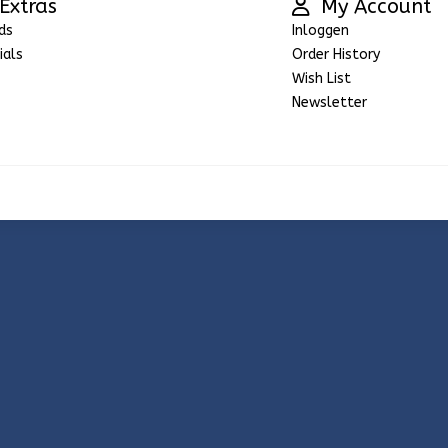
Extras
My Account
ds
Inloggen
ials
Order History
Wish List
Newsletter