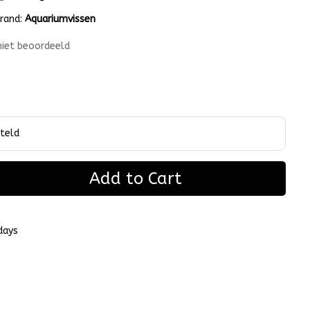
rand:
Aquariumvissen
niet beoordeeld
Add to Cart
days