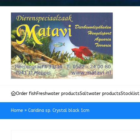
Order fish
Freshwater products
Saltwater products
Stocklist
Home
»
Caridina sp. Crystal black 1cm