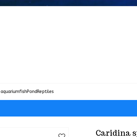
 aquariumfish
Pond
Reptiles
Caridina s