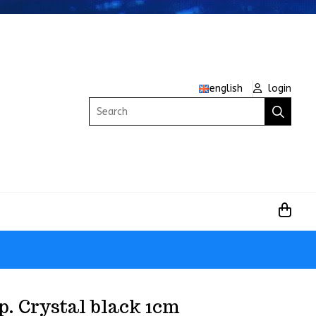
english
login
Search
p. Crystal black 1cm