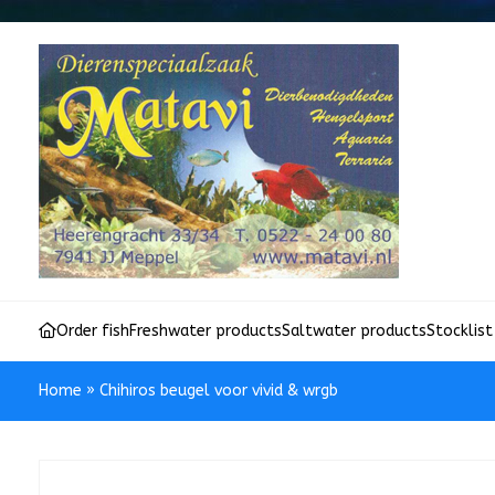
Order fish
Freshwater products
Saltwater products
Stocklist
Home
»
Chihiros beugel voor vivid & wrgb