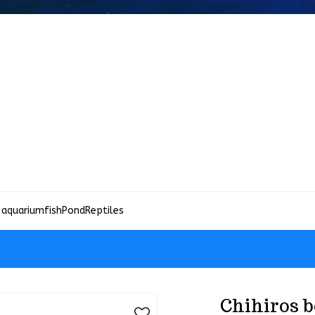
 aquariumfish
Pond
Reptiles
Chihiros b