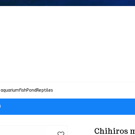
 aquariumfish
Pond
Reptiles
0
Chihiros m