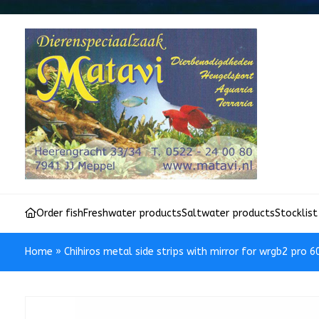
Order fish
Freshwater products
Saltwater products
Stocklist
Home
»
Chihiros metal side strips with mirror for wrgb2 pro 6