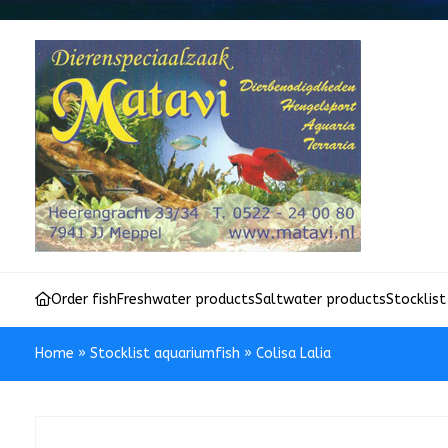
Order fish
Freshwater products
Saltwater products
Stocklist
Home
»
Stocklist aquariumfish
»
Colisa Lalia