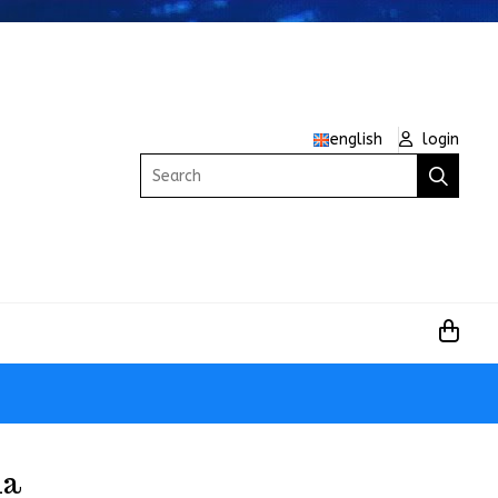
english
login
Search
ia