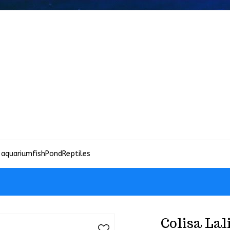
 aquariumfish
Pond
Reptiles
Colisa Lal