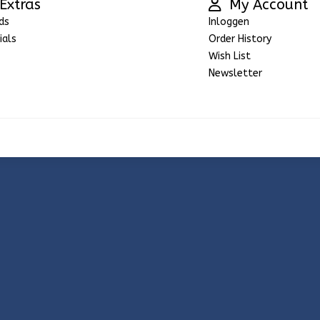
Extras
My Account
ds
Inloggen
ials
Order History
Wish List
Newsletter