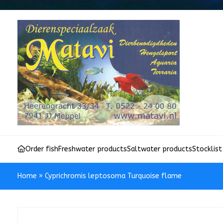
Order fish
Freshwater products
Saltwater products
Stocklist
Home
»
Cyprichromis leptosoma Turquoise flame