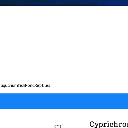
 aquariumfish
Pond
Reptiles
Cyprichro