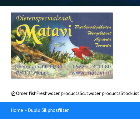
Order fish
Freshwater products
Saltwater products
Stocklist
Home
»
Dupla Siliphosfilter