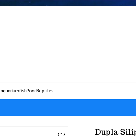
 aquariumfish
Pond
Reptiles
Dupla Sili