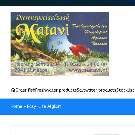
Order fish
Freshwater products
Saltwater products
Stocklist
Home
»
Easy-Life AlgExit