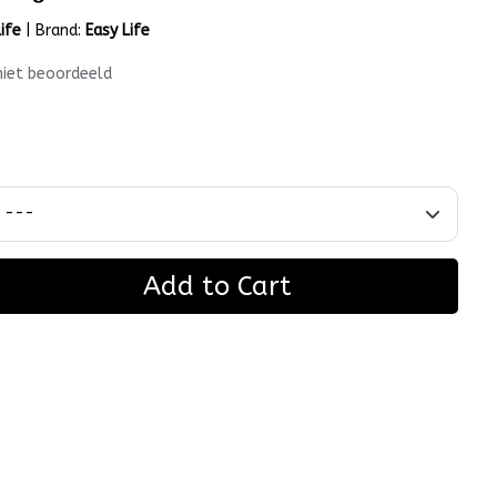
ife
|
Brand:
Easy Life
niet beoordeeld
Add to Cart