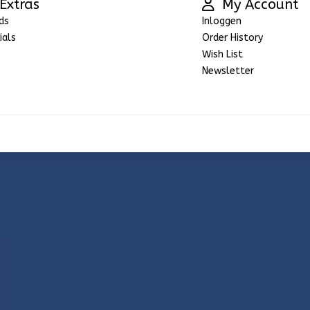
Extras
My Account
ds
Inloggen
ials
Order History
Wish List
Newsletter