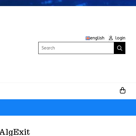
english
login
Search
 AlgExit