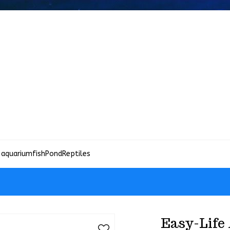
 aquariumfish
Pond
Reptiles
Easy-Life