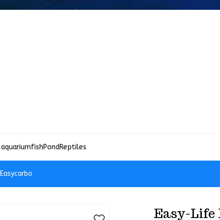
 aquariumfish
Pond
Reptiles
 Easycarbo
Easy-Life