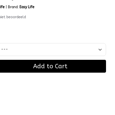
ife
|
Brand:
Easy Life
niet beoordeeld
Add to Cart