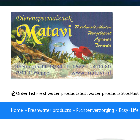
Order fish
Freshwater products
Saltwater products
Stocklist
Home
»
Freshwater products
»
Plantenverzorging
»
Easy-Life