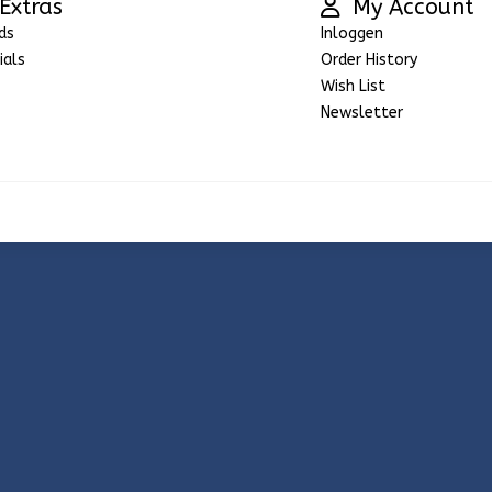
Extras
My Account
ds
Inloggen
ials
Order History
Wish List
Newsletter