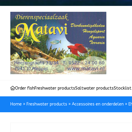
Order fish
Freshwater products
Saltwater products
Stocklist
Home
»
Freshwater products
»
Accessoires en onderdelen
»
E