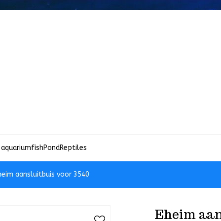
 aquariumfish
Pond
Reptiles
heim aansluitbuis voor 3540
Eheim aan