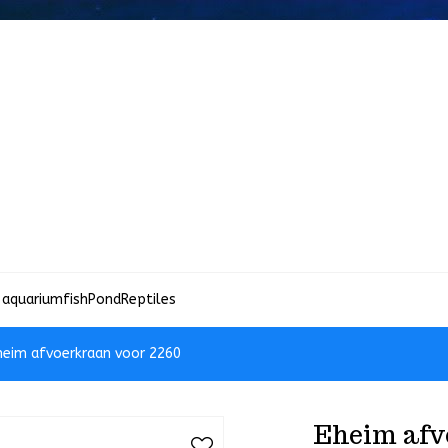
 aquariumfish
Pond
Reptiles
heim afvoerkraan voor 2260
Eheim afv