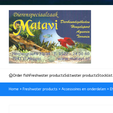
Order fish
Freshwater products
Saltwater products
Stocklist
Home
»
Freshwater products
»
Accessoires en onderdelen
»
E