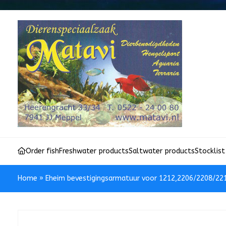
Order fish
Freshwater products
Saltwater products
Stocklist
Home
»
Eheim bevestigingsarmatuur voor 1212,2206/2208/22