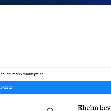
 aquariumfish
Pond
Reptiles
10/2212
Eheim bev