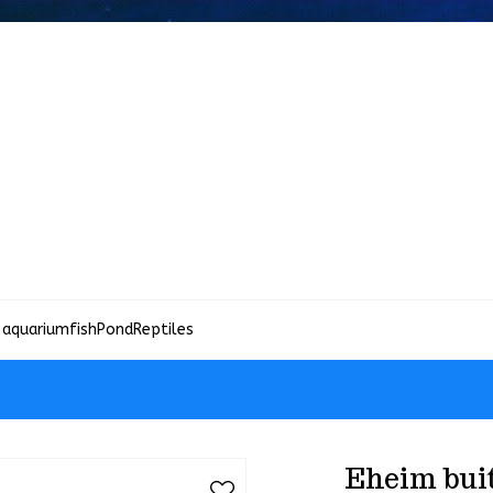
 aquariumfish
Pond
Reptiles
Eheim buit