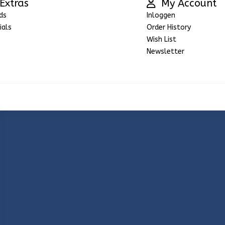
Extras
My Account
ds
Inloggen
ials
Order History
Wish List
Newsletter