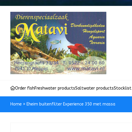
Order fish
Freshwater products
Saltwater products
Stocklist
Home
»
Eheim buitenfilter Experience 350 met massa