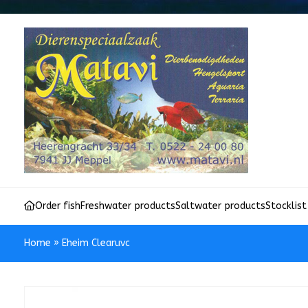
Order fish
Freshwater products
Saltwater products
Stocklist
Home
»
Eheim Clearuvc