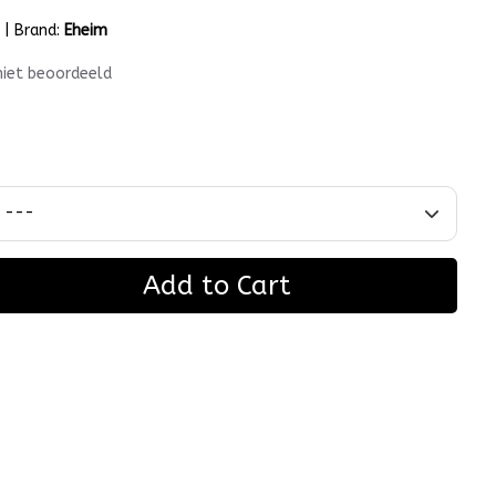
m
|
Brand:
Eheim
niet beoordeeld
Add to Cart