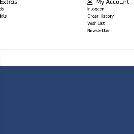
Extras
My Account
ds
Inloggen
ials
Order History
Wish List
Newsletter