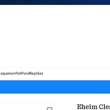
 aquariumfish
Pond
Reptiles
Eheim Cle