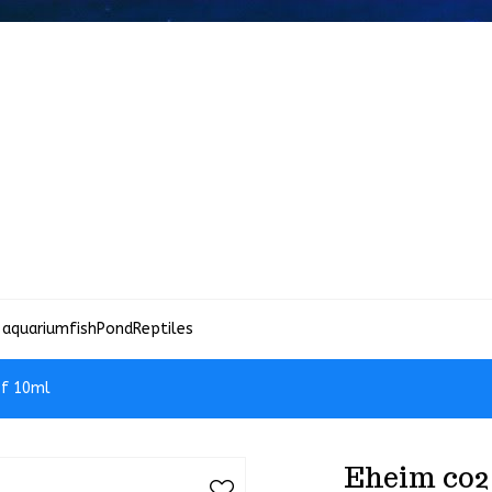
 aquariumfish
Pond
Reptiles
of 10ml
Eheim co2