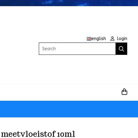
english
login
Search
 meetvloeistof 10ml