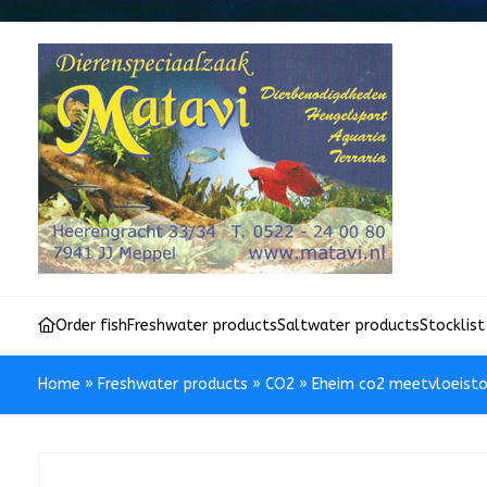
Order fish
Freshwater products
Saltwater products
Stocklist
Home
»
Freshwater products
»
CO2
»
Eheim co2 meetvloeist