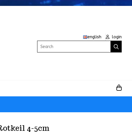
english
login
Search
Rotkeil 4-5cm