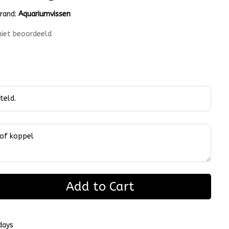
rand:
Aquariumvissen
niet beoordeeld
Add to Cart
days