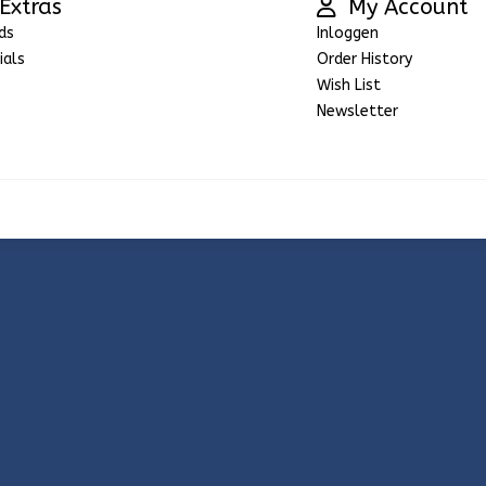
Extras
My Account
ds
Inloggen
ials
Order History
Wish List
Newsletter