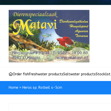
Order fish
Freshwater products
Saltwater products
Stocklist
Home
»
Heros sp. Rotkeil 4-5cm