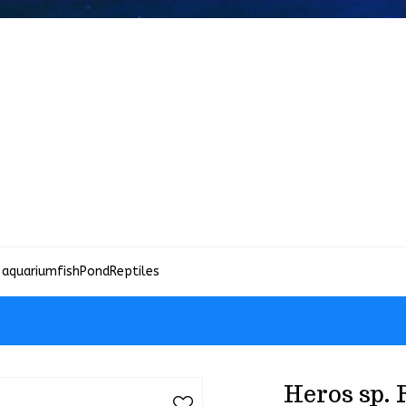
 aquariumfish
Pond
Reptiles
Heros sp. 