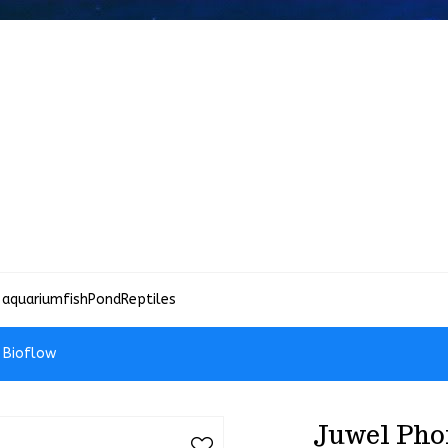
 aquariumfish
Pond
Reptiles
 Bioflow
Juwel Pho