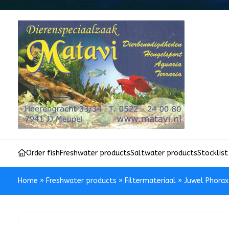
Order fish
Freshwater products
Saltwater products
Stocklist
Home
»
Freshwater products
»
Filtermateriaal
»
Juwel Phorax