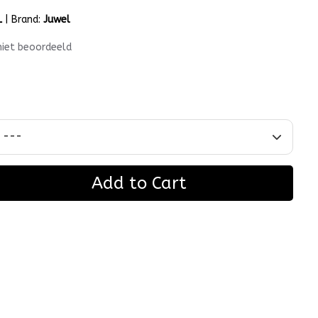
L
|
Brand:
Juwel
niet beoordeeld
Add to Cart