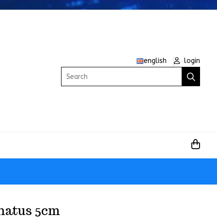
english
login
Search
natus 5cm