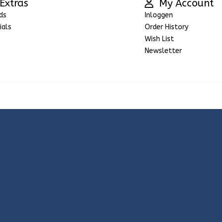
Extras
My Account
ds
Inloggen
ials
Order History
Wish List
Newsletter