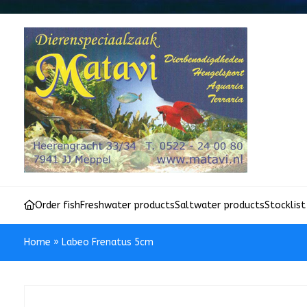
Order fish
Freshwater products
Saltwater products
Stocklist
Home
»
Labeo Frenatus 5cm