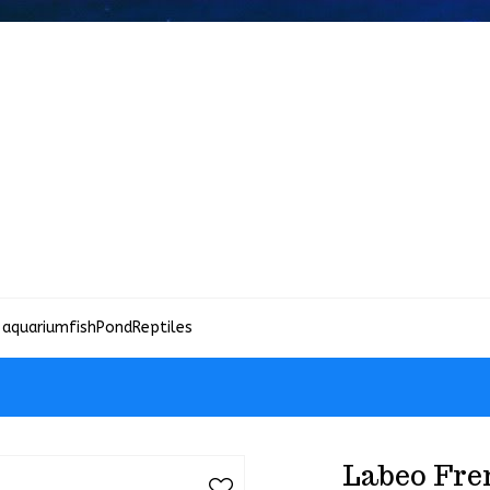
 aquariumfish
Pond
Reptiles
Labeo Fre