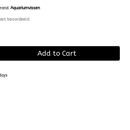
rand:
Aquariumvissen
niet beoordeeld
Add to Cart
days