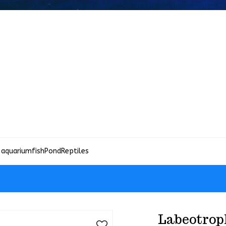
 aquariumfish
Pond
Reptiles
Labeotrop