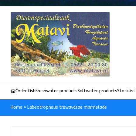
Order fish
Freshwater products
Saltwater products
Stocklist
Home
»
Labeotropheus trewavasae marmelade