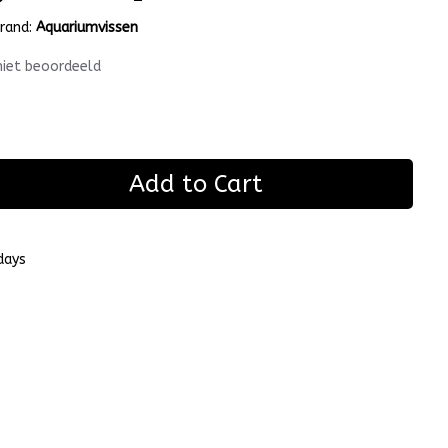
rand:
Aquariumvissen
niet beoordeeld
Add to Cart
days