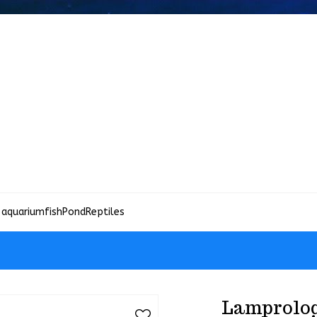
 aquariumfish
Pond
Reptiles
Lamprolog