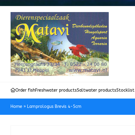
Order fish
Freshwater products
Saltwater products
Stocklist
Home
»
Lamprologus Brevis 4-5cm