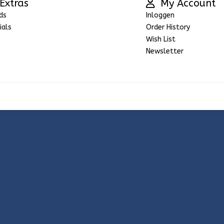
Extras
My Account
ds
Inloggen
ials
Order History
Wish List
Newsletter