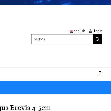
english
login
Search
us Brevis 4-5cm