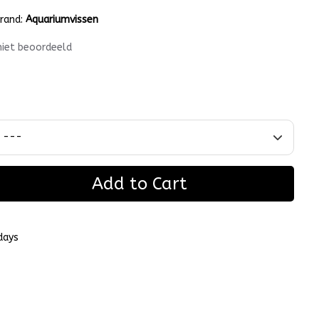
rand:
Aquariumvissen
niet beoordeeld
Add to Cart
days