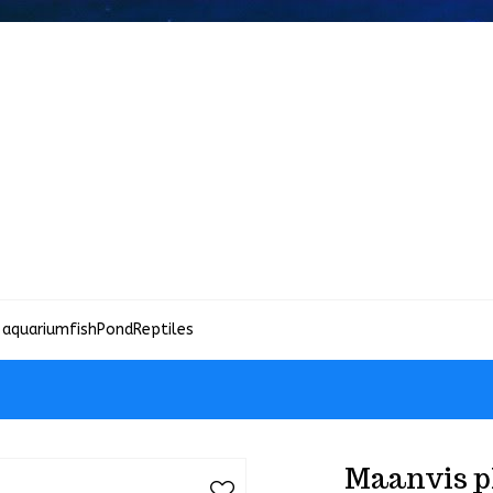
 aquariumfish
Pond
Reptiles
Maanvis p