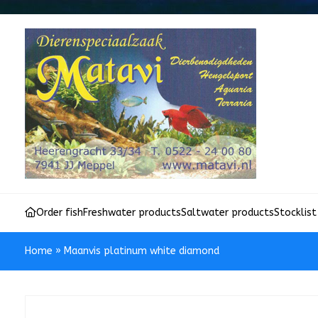
Order fish
Freshwater products
Saltwater products
Stocklist
Home
»
Maanvis platinum white diamond