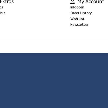
Extras
My Account
ds
Inloggen
ials
Order History
Wish List
Newsletter