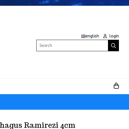
english
login
Search
hagus Ramirezi 4cm