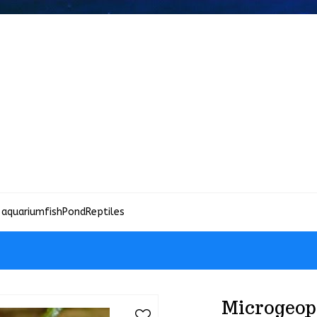
 aquariumfish
Pond
Reptiles
Microgeop