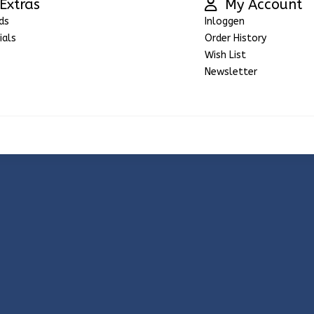
Extras
My Account
ds
Inloggen
ials
Order History
Wish List
Newsletter