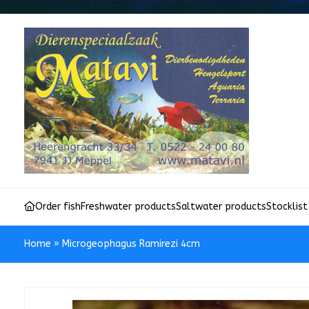
Order fish
Freshwater products
Saltwater products
Stocklist
Home
»
Microgeophagus Ramirezi 4cm