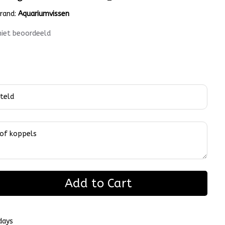
rand:
Aquariumvissen
niet beoordeeld
Add to Cart
days