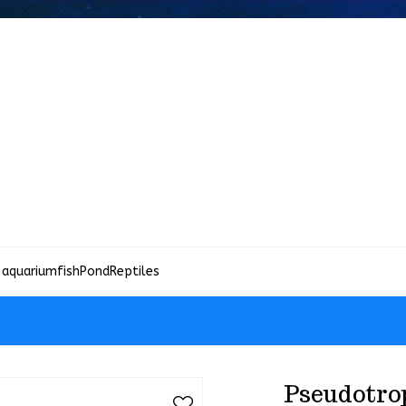
 aquariumfish
Pond
Reptiles
Pseudotro