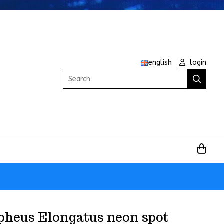
english
login
Search
pheus Elongatus neon spot