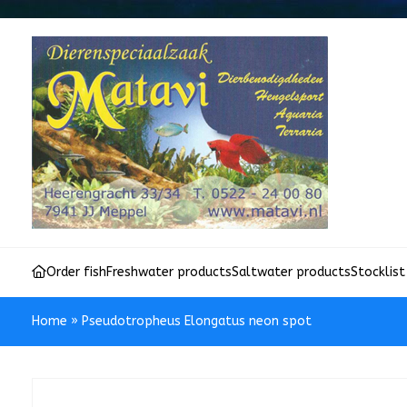
Order fish
Freshwater products
Saltwater products
Stocklist
Home
»
Pseudotropheus Elongatus neon spot