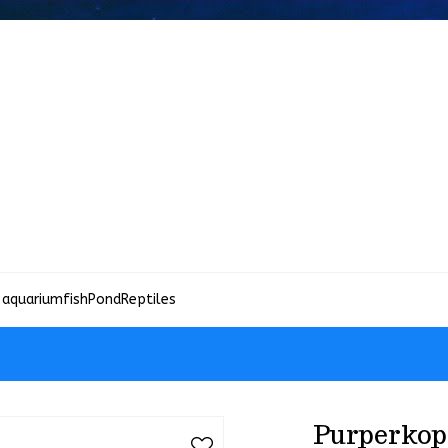
 aquariumfish
Pond
Reptiles
Purperkop