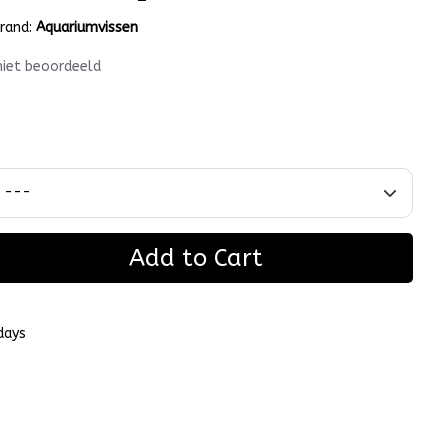
rand:
Aquariumvissen
niet beoordeeld
Add to Cart
days