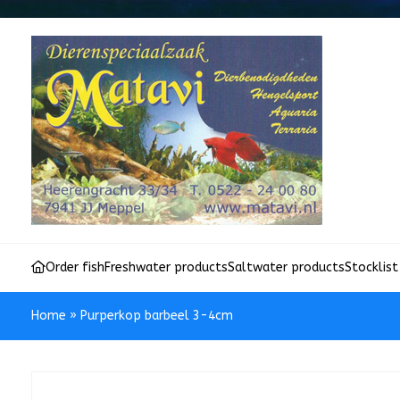
Order fish
Freshwater products
Saltwater products
Stocklist
Home
»
Purperkop barbeel 3-4cm