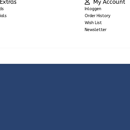
Extras
My Account
ds
Inloggen
ials
Order History
Wish List
Newsletter