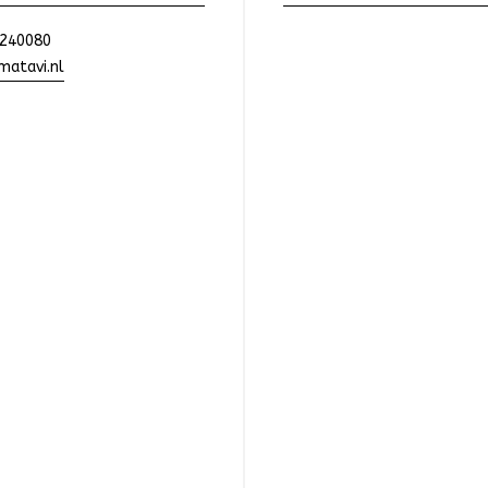
240080
atavi.nl