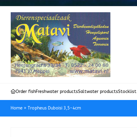
Order fish
Freshwater products
Saltwater products
Stocklist
Home
»
Tropheus Duboisi 3,5-4cm