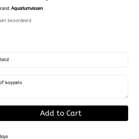
rand:
Aquariumvissen
niet beoordeeld
Add to Cart
days