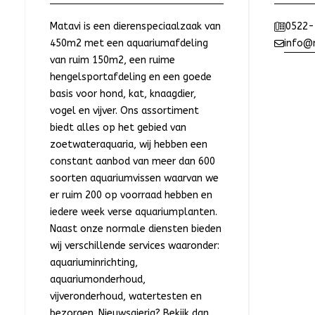
Matavi is een dierenspeciaalzaak van
0522-
450m2 met een aquariumafdeling
info@m
van ruim 150m2, een ruime
hengelsportafdeling en een goede
basis voor hond, kat, knaagdier,
vogel en vijver. Ons assortiment
biedt alles op het gebied van
zoetwateraquaria, wij hebben een
constant aanbod van meer dan 600
soorten aquariumvissen waarvan we
er ruim 200 op voorraad hebben en
iedere week verse aquariumplanten.
Naast onze normale diensten bieden
wij verschillende services waaronder:
aquariuminrichting,
aquariumonderhoud,
vijveronderhoud, watertesten en
bezorgen. Nieuwsgierig? Bekijk dan