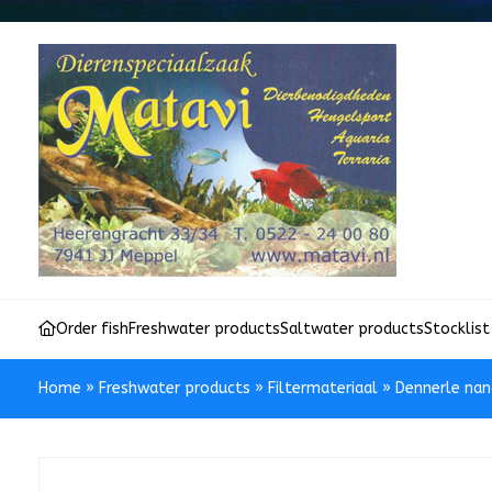
Order fish
Freshwater products
Saltwater products
Stocklist
Home
»
Freshwater products
»
Filtermateriaal
»
Dennerle nan