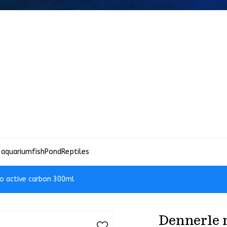
 aquariumfish
Pond
Reptiles
o active carbon 300ml
Dennerle 