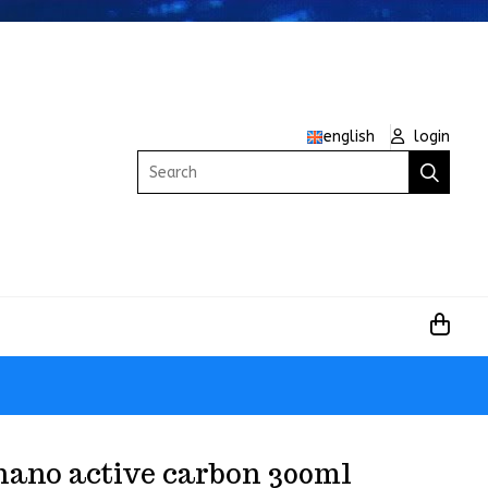
english
login
Search
nano active carbon 300ml