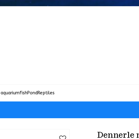
 aquariumfish
Pond
Reptiles
Dennerle n