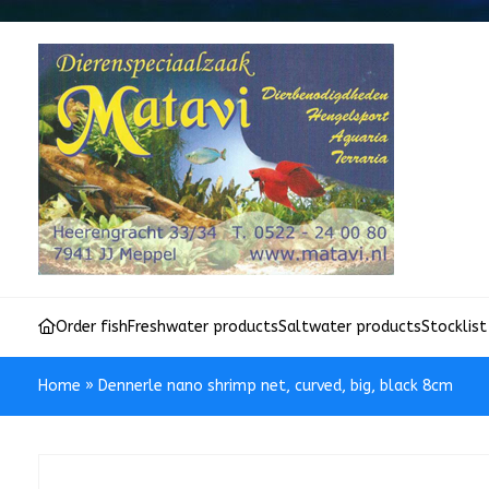
Order fish
Freshwater products
Saltwater products
Stocklist
Home
»
Dennerle nano shrimp net, curved, big, black 8cm