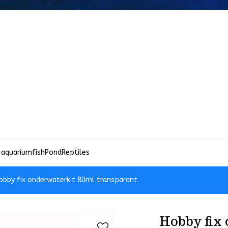
 aquariumfish
Pond
Reptiles
obby fix onderwaterkit 80ml transparant
Hobby fix