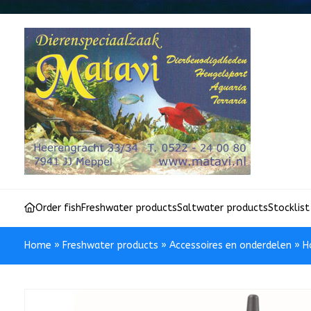
Order fish
Freshwater products
Saltwater products
Stocklist
Home
»
Freshwater products
»
Accessoires en onderdelen
»
H