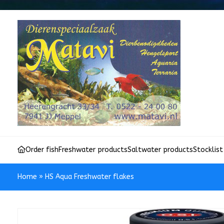
Order fish
Freshwater products
Saltwater products
Stocklist
Home
»
HS Aqua Freshwater flakes