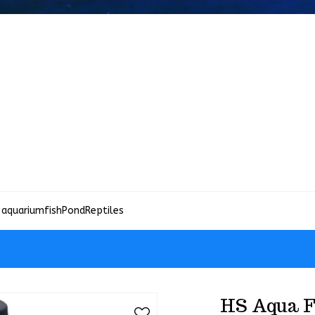
 aquariumfish
Pond
Reptiles
HS Aqua F